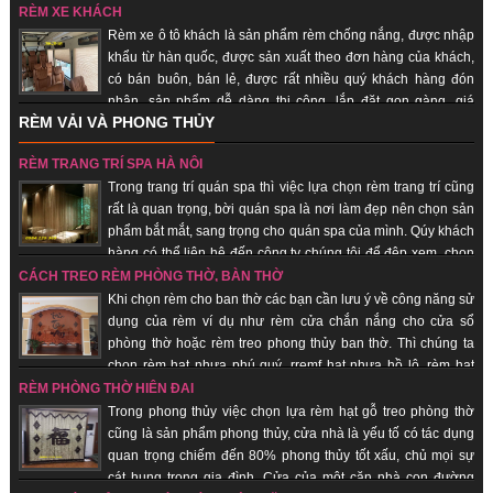
hàng nhanh, uy tín, chất lượng.
RÈM XE KHÁCH
Rèm xe ô tô khách là sản phẩm rèm chống nắng, được nhập
khẩu từ hàn quốc, được sản xuất theo đơn hàng của khách,
có bán buôn, bán lẻ, được rất nhiều quý khách hàng đón
nhận, sản phẩm dễ dàng thi công, lắp đặt gọn gàng, giá
RÈM VẢI VÀ PHONG THỦY
thành rẻ, giao hàng nhanh, uy tín, chất lượng.
RÈM TRANG TRÍ SPA HÀ NỘI
Trong trang trí quán spa thì việc lựa chọn rèm trang trí cũng
rất là quan trọng, bời quán spa là nơi làm đẹp nên chọn sản
phẩm bắt mắt, sang trọng cho quán spa của mình. Qúy khách
hàng có thể liên hệ đến công ty chúng tôi để đệp xem, chọn
sản phẩm đẹp cho quán của mình, với đội ngũ nhân viên lâu năm trong
CÁCH TREO RÈM PHÒNG THỜ, BÀN THỜ
trang trí quán spa giúp quý khách hàng tiết kiệm chi phí, được sử dụng sản
Khi chọn rèm cho ban thờ các bạn cần lưu ý về công năng sử
phẩm đẹp, rẻ.
dụng của rèm ví dụ như rèm cửa chắn nắng cho cửa sổ
phòng thờ hoặc rèm treo phong thủy ban thờ. Thì chúng ta
chọn rèm hạt nhựa phú quý, rremf hạt nhựa hồ lô, rèm hạt
gỗ... những sản phẩm mang lại sự tôn nghiêm, sang trọng, may mắn, tài lộc
RÈM PHÒNG THỜ HIỆN ĐẠI
đến với quý khách hàng.
Trong phong thủy việc chọn lựa rèm hạt gỗ treo phòng thờ
cũng là sản phẩm phong thủy, cửa nhà là yếu tố có tác dụng
quan trọng chiếm đến 80% phong thủy tốt xấu, chủ mọi sự
cát hung trong gia đình. Cửa của một căn nhà con đường