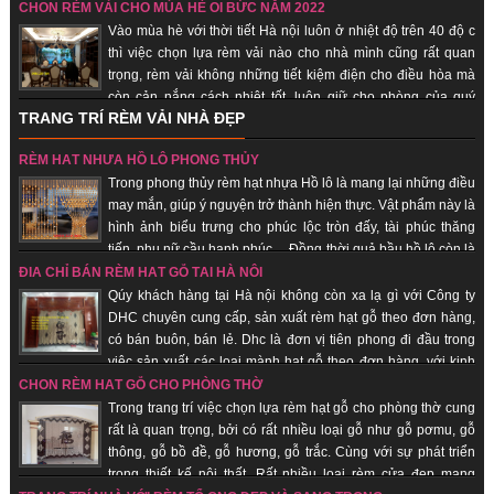
thông dẫn khí từ bên ngoài vào bên trong nhà. Chính vì vậy các loại vật
CHỌN RÈM VẢI CHO MÙA HÈ OI BỨC NĂM 2022
dụng đi kèm, trang trí cho cửa nhà nói chung và rèm hạt gỗ phong thủy là
Vào mùa hè với thời tiết Hà nội luôn ở nhiệt độ trên 40 độ c
những vật phẩm quan trọng giúp gia chủ hút vượng khí, tài vận, đem lại may
thì việc chọn lựa rèm vải nào cho nhà mình cũng rất quan
mắn, bình an.
trọng, rèm vải không những tiết kiệm điện cho điều hòa mà
còn cản nắng cách nhiệt tốt, luôn giữ cho phòng của quý
TRANG TRÍ RÈM VẢI NHÀ ĐẸP
khách hàng luôn mát. Khi ai đó nhìn vào chiếc rèm của của một căn hộ,
người ta sẽ đánh giá được “gu” thẩm mỹ chủ nhân, nói cách khác, rèm vải
RÈM HẠT NHỰA HỒ LÔ PHONG THỦY
sẽ thể hiện cá tính, con người của bạn. Không những thế, những chiếc rèm
Trong phong thủy rèm hạt nhựa Hồ lô là mang lại những điều
vải phù hợp sẽ giúp cho sinh hoạt gia đình thuận tiện, giảm đi được cái
may mắn, giúp ý nguyện trở thành hiện thực. Vật phẩm này là
nắng gắt của mùa hè.
hình ảnh biểu trưng cho phúc lộc tròn đấy, tài phúc thăng
tiến, phụ nữ cầu hạnh phúc… Đồng thời quả bầu hồ lô còn là
biểu trưng cho sự hài hòa âm dương. Nhận sản xuất theo đơn hàng, giao
ĐỊA CHỈ BÁN RÈM HẠT GỖ TẠI HÀ NỘI
hàng nhanh, uy tín.
Qúy khách hàng tại Hà nội không còn xa lạ gì với Công ty
DHC chuyên cung cấp, sản xuất rèm hạt gỗ theo đơn hàng,
có bán buôn, bán lẻ. Dhc là đơn vị tiên phong đi đầu trong
việc sản xuất các loại mành hạt gỗ theo đơn hàng, với kinh
nghiệm trên 18 năm trên thị trường, được rất nhiều khách hàng chọn lựa là
CHỌN RÈM HẠT GỖ CHO PHÒNG THỜ
đơn vị uy tín tại thị trường Hà nội, các tỉnh thành trong cả nước. Không chỉ
Trong trang trí việc chọn lựa rèm hạt gỗ cho phòng thờ cung
mang ý nghĩa truyền thống được gìn giữ từ xưa. Hơn thế nữa, nó có những
rất là quan trọng, bởi có rất nhiều loại gỗ như gỗ pơmu, gỗ
ưu điểm nổi trội mà không loại rèm cửa nào khác có được.
thông, gỗ bồ đề, gỗ hương, gỗ trắc. Cùng với sự phát triển
trong thiết kế nội thất. Rất nhiều loại rèm cửa đẹp mang