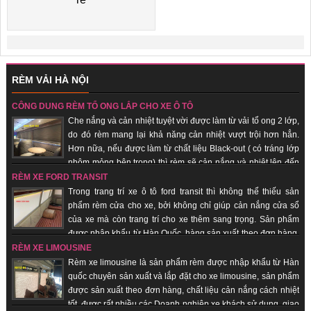
RÈM VẢI HÀ NỘI
CÔNG DỤNG RÈM TỔ ONG LẮP CHO XE Ô TÔ
Che nắng và cản nhiệt tuyệt vời được làm từ vải tổ ong 2 lớp,
do đó rèm mang lại khả năng cản nhiệt vượt trội hơn hẳn.
Hơn nữa, nếu được làm từ chất liệu Black-out ( có tráng lớp
nhôm mỏng bên trong) thì rèm sẽ cản nắng và nhiệt lên đến
100%. Hàng sản xuất theo đơn hàng, giao hàng nhanh, uy tín, chất lượng.
RÈM XE FORD TRANSIT
Trong trang trí xe ô tô ford transit thì không thể thiếu sản
phẩm rèm cửa cho xe, bởi không chỉ giúp cản nắng cửa sổ
của xe mà còn trang trí cho xe thêm sang trọng. Sản phẩm
được nhập khẩu từ Hàn Quốc, hàng sản xuất theo đơn hàng,
giao hàng nhanh, uy tín, chất lượng, giá thành rẻ.
RÈM XE LIMOUSINE
Rèm xe limousine là sản phẩm rèm được nhập khẩu từ Hàn
quốc chuyên sản xuất và lắp đặt cho xe limousine, sản phẩm
được sản xuất theo đơn hàng, chất liệu cản nắng cách nhiệt
tốt, được rất nhiều các Doanh nghiệp xe khách sử dụng, giao