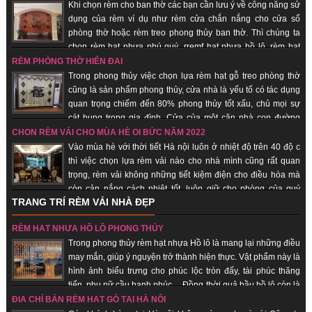
trang trí quán spa giúp quý khách hàng tiết kiệm chi phí, được sử dụng sản
Khi chọn rèm cho ban thờ các bạn cần lưu ý về công năng sử
phẩm đẹp, rẻ.
dụng của rèm ví dụ như rèm cửa chắn nắng cho cửa sổ
phòng thờ hoặc rèm treo phong thủy ban thờ. Thì chúng ta
chọn rèm hạt nhựa phú quý, rremf hạt nhựa hồ lô, rèm hạt
gỗ... những sản phẩm mang lại sự tôn nghiêm, sang trọng, may mắn, tài lộc
RÈM PHÒNG THỜ HIỆN ĐẠI
đến với quý khách hàng.
Trong phong thủy việc chọn lựa rèm hạt gỗ treo phòng thờ
cũng là sản phẩm phong thủy, cửa nhà là yếu tố có tác dụng
quan trọng chiếm đến 80% phong thủy tốt xấu, chủ mọi sự
cát hung trong gia đình. Cửa của một căn nhà con đường
thông dẫn khí từ bên ngoài vào bên trong nhà. Chính vì vậy các loại vật
CHỌN RÈM VẢI CHO MÙA HÈ OI BỨC NĂM 2022
dụng đi kèm, trang trí cho cửa nhà nói chung và rèm hạt gỗ phong thủy là
Vào mùa hè với thời tiết Hà nội luôn ở nhiệt độ trên 40 độ c
những vật phẩm quan trọng giúp gia chủ hút vượng khí, tài vận, đem lại may
thì việc chọn lựa rèm vải nào cho nhà mình cũng rất quan
mắn, bình an.
trọng, rèm vải không những tiết kiệm điện cho điều hòa mà
còn cản nắng cách nhiệt tốt, luôn giữ cho phòng của quý
TRANG TRÍ RÈM VẢI NHÀ ĐẸP
khách hàng luôn mát. Khi ai đó nhìn vào chiếc rèm của của một căn hộ,
người ta sẽ đánh giá được “gu” thẩm mỹ chủ nhân, nói cách khác, rèm vải
RÈM HẠT NHỰA HỒ LÔ PHONG THỦY
sẽ thể hiện cá tính, con người của bạn. Không những thế, những chiếc rèm
Trong phong thủy rèm hạt nhựa Hồ lô là mang lại những điều
vải phù hợp sẽ giúp cho sinh hoạt gia đình thuận tiện, giảm đi được cái
may mắn, giúp ý nguyện trở thành hiện thực. Vật phẩm này là
nắng gắt của mùa hè.
hình ảnh biểu trưng cho phúc lộc tròn đấy, tài phúc thăng
tiến, phụ nữ cầu hạnh phúc… Đồng thời quả bầu hồ lô còn là
biểu trưng cho sự hài hòa âm dương. Nhận sản xuất theo đơn hàng, giao
ĐỊA CHỈ BÁN RÈM HẠT GỖ TẠI HÀ NỘI