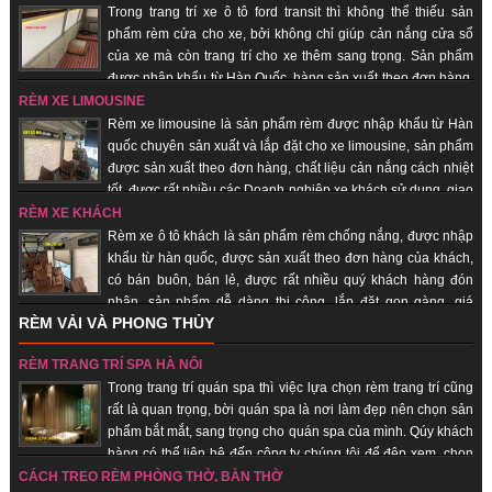
Trong trang trí xe ô tô ford transit thì không thể thiếu sản
phẩm rèm cửa cho xe, bởi không chỉ giúp cản nắng cửa sổ
của xe mà còn trang trí cho xe thêm sang trọng. Sản phẩm
được nhập khẩu từ Hàn Quốc, hàng sản xuất theo đơn hàng,
giao hàng nhanh, uy tín, chất lượng, giá thành rẻ.
RÈM XE LIMOUSINE
Rèm xe limousine là sản phẩm rèm được nhập khẩu từ Hàn
quốc chuyên sản xuất và lắp đặt cho xe limousine, sản phẩm
được sản xuất theo đơn hàng, chất liệu cản nắng cách nhiệt
tốt, được rất nhiều các Doanh nghiệp xe khách sử dụng, giao
hàng nhanh, uy tín, chất lượng.
RÈM XE KHÁCH
Rèm xe ô tô khách là sản phẩm rèm chống nắng, được nhập
khẩu từ hàn quốc, được sản xuất theo đơn hàng của khách,
có bán buôn, bán lẻ, được rất nhiều quý khách hàng đón
nhận, sản phẩm dễ dàng thi công, lắp đặt gọn gàng, giá
RÈM VẢI VÀ PHONG THỦY
thành rẻ, giao hàng nhanh, uy tín, chất lượng.
RÈM TRANG TRÍ SPA HÀ NỘI
Trong trang trí quán spa thì việc lựa chọn rèm trang trí cũng
rất là quan trọng, bời quán spa là nơi làm đẹp nên chọn sản
phẩm bắt mắt, sang trọng cho quán spa của mình. Qúy khách
hàng có thể liên hệ đến công ty chúng tôi để đệp xem, chọn
sản phẩm đẹp cho quán của mình, với đội ngũ nhân viên lâu năm trong
CÁCH TREO RÈM PHÒNG THỜ, BÀN THỜ