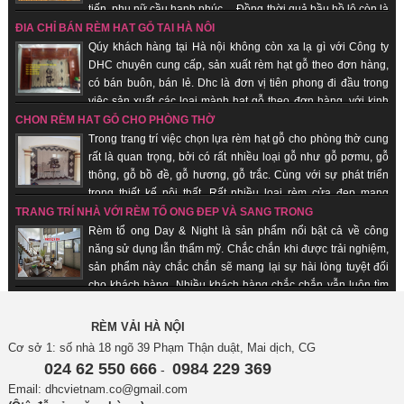
tiến, phụ nữ cầu hạnh phúc… Đồng thời quả bầu hồ lô còn là
biểu trưng cho sự hài hòa âm dương. Nhận sản xuất theo đơn hàng, giao
ĐỊA CHỈ BÁN RÈM HẠT GỖ TẠI HÀ NỘI
hàng nhanh, uy tín.
Qúy khách hàng tại Hà nội không còn xa lạ gì với Công ty
DHC chuyên cung cấp, sản xuất rèm hạt gỗ theo đơn hàng,
có bán buôn, bán lẻ. Dhc là đơn vị tiên phong đi đầu trong
việc sản xuất các loại mành hạt gỗ theo đơn hàng, với kinh
nghiệm trên 18 năm trên thị trường, được rất nhiều khách hàng chọn lựa là
CHỌN RÈM HẠT GỖ CHO PHÒNG THỜ
đơn vị uy tín tại thị trường Hà nội, các tỉnh thành trong cả nước. Không chỉ
Trong trang trí việc chọn lựa rèm hạt gỗ cho phòng thờ cung
mang ý nghĩa truyền thống được gìn giữ từ xưa. Hơn thế nữa, nó có những
rất là quan trọng, bởi có rất nhiều loại gỗ như gỗ pơmu, gỗ
ưu điểm nổi trội mà không loại rèm cửa nào khác có được.
thông, gỗ bồ đề, gỗ hương, gỗ trắc. Cùng với sự phát triển
trong thiết kế nội thất. Rất nhiều loại rèm cửa đẹp mang
phong cách hiện đại và sang trọng ra đời. Dù vậy, rèm cửa bằng gỗ hạt vẫn
TRANG TRÍ NHÀ VỚI RÈM TỔ ONG ĐẸP VÀ SANG TRỌNG
luôn giữ vị trí trong lòng người tiêu dùng. Nó không chỉ mang ý nghĩa truyền
Rèm tổ ong Day & Night là sản phẩm nổi bật cả về công
thống được gìn giữ từ xưa. Hơn thế nữa, nó có những ưu điểm nổi trội,
năng sử dụng lẫn thẩm mỹ. Chắc chắn khi được trải nghiệm,
không loại rèm cửa nào khác có được. Nhận sản xuất theo đơn hàng, giao
sản phẩm này chắc chắn sẽ mang lại sự hài lòng tuyệt đối
hàng nhanh, uy tín.
cho khách hàng. Nhiều khách hàng chắc chắn vẫn luôn tìm
kiếm những chiếc rèm đa năng phù hợp với không gian nhà mình. Đừng
mất thời gian nữa, hãy tham khảo ngay sản phẩm rèm tổ ong Day & Night
RÈM VẢI HÀ NỘI
của DHC. Cùng chúng tôi tìm hiểu thêm về sản phẩm này trong bài viết dưới
Cơ sở 1: số nhà 18 ngõ 39 Phạm Thận duật, Mai dịch, CG
đây nhé!
024 62 550 666
0984 229 369
-
Email: dhcvietnam.co@gmail.com