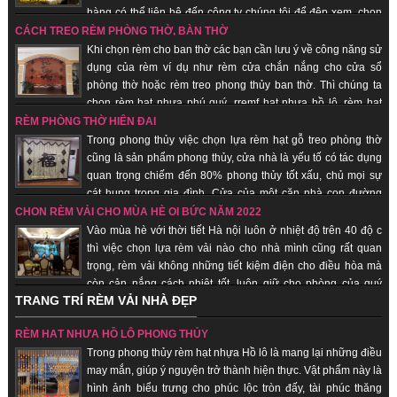
hàng có thể liên hệ đến công ty chúng tôi để đệp xem, chọn
sản phẩm đẹp cho quán của mình, với đội ngũ nhân viên lâu năm trong
CÁCH TREO RÈM PHÒNG THỜ, BÀN THỜ
trang trí quán spa giúp quý khách hàng tiết kiệm chi phí, được sử dụng sản
Khi chọn rèm cho ban thờ các bạn cần lưu ý về công năng sử
phẩm đẹp, rẻ.
dụng của rèm ví dụ như rèm cửa chắn nắng cho cửa sổ
phòng thờ hoặc rèm treo phong thủy ban thờ. Thì chúng ta
chọn rèm hạt nhựa phú quý, rremf hạt nhựa hồ lô, rèm hạt
gỗ... những sản phẩm mang lại sự tôn nghiêm, sang trọng, may mắn, tài lộc
RÈM PHÒNG THỜ HIỆN ĐẠI
đến với quý khách hàng.
Trong phong thủy việc chọn lựa rèm hạt gỗ treo phòng thờ
cũng là sản phẩm phong thủy, cửa nhà là yếu tố có tác dụng
quan trọng chiếm đến 80% phong thủy tốt xấu, chủ mọi sự
cát hung trong gia đình. Cửa của một căn nhà con đường
thông dẫn khí từ bên ngoài vào bên trong nhà. Chính vì vậy các loại vật
CHỌN RÈM VẢI CHO MÙA HÈ OI BỨC NĂM 2022
dụng đi kèm, trang trí cho cửa nhà nói chung và rèm hạt gỗ phong thủy là
Vào mùa hè với thời tiết Hà nội luôn ở nhiệt độ trên 40 độ c
những vật phẩm quan trọng giúp gia chủ hút vượng khí, tài vận, đem lại may
thì việc chọn lựa rèm vải nào cho nhà mình cũng rất quan
mắn, bình an.
trọng, rèm vải không những tiết kiệm điện cho điều hòa mà
còn cản nắng cách nhiệt tốt, luôn giữ cho phòng của quý
TRANG TRÍ RÈM VẢI NHÀ ĐẸP
khách hàng luôn mát. Khi ai đó nhìn vào chiếc rèm của của một căn hộ,
người ta sẽ đánh giá được “gu” thẩm mỹ chủ nhân, nói cách khác, rèm vải
RÈM HẠT NHỰA HỒ LÔ PHONG THỦY
sẽ thể hiện cá tính, con người của bạn. Không những thế, những chiếc rèm
Trong phong thủy rèm hạt nhựa Hồ lô là mang lại những điều
vải phù hợp sẽ giúp cho sinh hoạt gia đình thuận tiện, giảm đi được cái
may mắn, giúp ý nguyện trở thành hiện thực. Vật phẩm này là
nắng gắt của mùa hè.
hình ảnh biểu trưng cho phúc lộc tròn đấy, tài phúc thăng