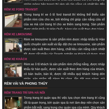
nhôm mỏng bên trong) thì rèm sẽ cản nắng và nhiệt lên đến
100%. Hàng sản xuất theo đơn hàng, giao hàng nhanh, uy tín, chất lượng.
RÈM XE FORD TRANSIT
Trong trang trí xe ô tô ford transit thì không thể thiếu sản
phẩm rèm cửa cho xe, bởi không chỉ giúp cản nắng cửa sổ
của xe mà còn trang trí cho xe thêm sang trọng. Sản phẩm
được nhập khẩu từ Hàn Quốc, hàng sản xuất theo đơn hàng,
giao hàng nhanh, uy tín, chất lượng, giá thành rẻ.
RÈM XE LIMOUSINE
Rèm xe limousine là sản phẩm rèm được nhập khẩu từ Hàn
quốc chuyên sản xuất và lắp đặt cho xe limousine, sản phẩm
được sản xuất theo đơn hàng, chất liệu cản nắng cách nhiệt
tốt, được rất nhiều các Doanh nghiệp xe khách sử dụng, giao
hàng nhanh, uy tín, chất lượng.
RÈM XE KHÁCH
Rèm xe ô tô khách là sản phẩm rèm chống nắng, được nhập
khẩu từ hàn quốc, được sản xuất theo đơn hàng của khách,
có bán buôn, bán lẻ, được rất nhiều quý khách hàng đón
nhận, sản phẩm dễ dàng thi công, lắp đặt gọn gàng, giá
RÈM VẢI VÀ PHONG THỦY
thành rẻ, giao hàng nhanh, uy tín, chất lượng.
RÈM TRANG TRÍ SPA HÀ NỘI
Trong trang trí quán spa thì việc lựa chọn rèm trang trí cũng
rất là quan trọng, bời quán spa là nơi làm đẹp nên chọn sản
phẩm bắt mắt, sang trọng cho quán spa của mình. Qúy khách