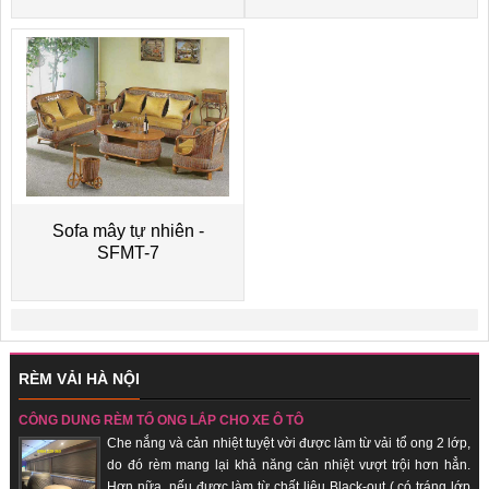
Sofa mây tự nhiên -
SFMT-7
RÈM VẢI HÀ NỘI
CÔNG DỤNG RÈM TỔ ONG LẮP CHO XE Ô TÔ
Che nắng và cản nhiệt tuyệt vời được làm từ vải tổ ong 2 lớp,
do đó rèm mang lại khả năng cản nhiệt vượt trội hơn hẳn.
Hơn nữa, nếu được làm từ chất liệu Black-out ( có tráng lớp