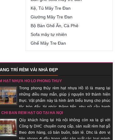
Kệ, Tủ Mây Tre Đan
Giường Mây Tre Đan
Bộ Bàn Ghế Ăn, Cà Phê
Sofa mây tự nhiên
Ghế Mây Tre Đan
ANG TRÍ RÈM VẢI NHÀ ĐẸP
M HẠT NHỰA HỒ LÔ PHONG THỦY
Trong phong thủy rèm hạt nhựa Hồ lô là mang lại
những điều may mắn, giúp ý nguyện trở thành hiện
thực. Vật phẩm này là hình ảnh biểu trưng cho phúc
lộc tròn đấy, tài phúc thăng tiến, phụ nữ cầu hạnh
A CHỈ BÁN RÈM HẠT GỖ TẠI HÀ NỘI
c… Đồng thời quả bầu hồ lô còn là biểu trưng cho sự hài hòa
dương. Nhận sản xuất theo đơn hàng, giao hàng nhanh, uy tín.
Qúy khách hàng tại Hà nội không còn xa lạ gì với
Công ty DHC chuyên cung cấp, sản xuất rèm hạt gỗ
theo đơn hàng, có bán buôn, bán lẻ. Dhc là đơn vị
tiên phong đi đầu trong việc sản xuất các loại mành