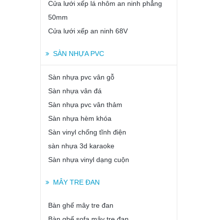
Cửa lưới xếp lá nhôm an ninh phẳng
50mm
Cửa lưới xếp an ninh 68V
SÀN NHỰA PVC
Sàn nhựa pvc vân gỗ
Sàn nhựa vân đá
Sàn nhựa pvc vân thảm
Sàn nhựa hèm khóa
Sàn vinyl chống tĩnh điện
sàn nhựa 3d karaoke
Sàn nhựa vinyl dạng cuộn
MÂY TRE ĐAN
Bàn ghế mây tre đan
Bàn ghế sofa mây tre đan