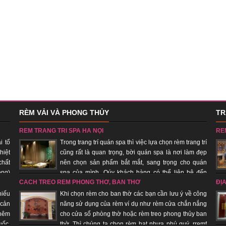
RÈM VẢI VÀ PHONG THỦY
TR
RÈM TRANG TRÍ SPA HÀ NỘI
RÈ
i tổ
Trong trang trí quán spa thì việc lựa chọn rèm trang trí
hiệt
cũng rất là quan trọng, bời quán spa là nơi làm đẹp
chất
nên chọn sản phẩm bắt mắt, sang trọng cho quán
ong)
spa của mình. Qúy khách hàng có thể liên hệ đến
CÁCH TREO RÈM PHÒNG THỜ, BÀN THỜ
ĐỊ
 đơn
công ty chúng tôi để đệp xem, chọn sản phẩm đẹp cho quán của
phú
mình, với đội ngũ nhân viên lâu năm trong trang trí quán spa giúp
âm 
hiếu
Khi chọn rèm cho ban thờ các bạn cần lưu ý về công
quý khách hàng tiết kiệm chi phí, được sử dụng sản phẩm đẹp, rẻ.
 cản
năng sử dụng của rèm ví dụ như rèm cửa chắn nắng
thêm
cho cửa sổ phòng thờ hoặc rèm treo phong thủy ban
uốc,
thờ. Thì chúng ta chọn rèm hạt nhựa phú quý, rremf