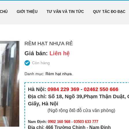
 CHỦ
GIỚI THIỆU
TƯ VẤN VÀ TIN TỨC
QUY TẮC ĐO ĐẠC
RÈM HẠT NHỰA RẺ
Giá bán:
Liên hệ
Còn hàng
Danh mục:
Rèm hạt nhựa
.
Hà Nội:
0984 229 369
-
02462 550 666
Địa chỉ: Số 18, Ngõ 39,Phạm Thận Duật,
Giấy, Hà Nội
(Ngõ rộng ôtô đỗ cửa văn phòng)
Nam Định:
0902 160 568
-
03503 633 777
Địa chỉ: 466 Trường Chinh - Nam Định