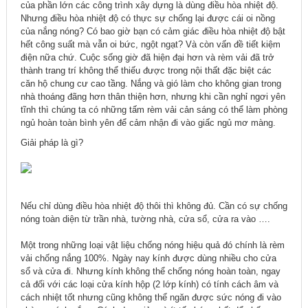
của phần lớn các công trình xây dựng là dùng điều hòa nhiệt độ.
Nhưng điều hòa nhiệt độ có thực sự chống lại được cái oi nồng
của nắng nóng? Có bao giờ bạn có cảm giác điều hòa nhiệt độ bật
hết công suất mà vẫn oi bức, ngột ngạt? Và còn vấn đề tiết kiệm
điện nữa chứ. Cuộc sống giờ đã hiện đại hơn và rèm vải đã trở
thành trang trí không thể thiếu được trong nội thất đặc biệt các
căn hộ chung cư cao tầng. Nắng và gió làm cho không gian trong
nhà thoáng đãng hơn thân thiện hơn, nhưng khi cần nghỉ ngơi yên
tĩnh thì chúng ta có những tấm rèm vải cản sáng có thể làm phòng
ngủ hoàn toàn bình yên để cảm nhận đi vào giấc ngủ mơ màng.
Giải pháp là gì?
Nếu chỉ dùng điều hòa nhiệt độ thôi thì không đủ. Cần có sự chống
nóng toàn diện từ trần nhà, tường nhà, cửa sổ, cửa ra vào ….
Một trong những loại vật liệu chống nóng hiệu quả đó chính là rèm
vải chống nắng 100%. Ngày nay kính được dùng nhiều cho cửa
sổ và cửa đi. Nhưng kính không thể chống nóng hoàn toàn, ngay
cả đối với các loại cửa kính hộp (2 lớp kính) có tính cách âm và
cách nhiệt tốt nhưng cũng không thể ngăn được sức nóng đi vào