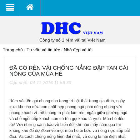
Công ty số 1 rèm vải tại Việt Nam
Trang chủ
/
Tư vấn và tin tức
/
Nhà đẹp và tôi
ĐÃ CÓ RÈN VẢI CHỐNG NẮNG ĐẬP TAN CÁI
NÓNG CỦA MÙA HÈ
Cập nhât: 04-11-2016 11:58:30
Rèm vải tên gọi chung cho trang trí nội thất trong gia đình, ngày
xưa khi nhà cửa còn chật hẹp phòng ngủ phải dùng chung với
phòng khách vì thế chúng ta phải làm rèm ngăn giữa giường ngủ
và chỗ ngồi tiếp khách còn có tên gọi khác là rydo. Mùa hè đến
rồi! Với những cảnh báo về biến đổi khí hậu mấy năm qua thì
không khó để dự đoán về một mùa hè oi bức và nóng nực sắp bắt
đầu. Và cách chống nóng hiện đại nhất, và cũng là hại điện nhất