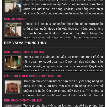
quốc chuyên sản xuất và lắp đặt cho xe limousine, sản phẩm
được sản xuất theo đơn hàng, chất liệu cản nắng cách nhiệt
tốt, được rất nhiều các Doanh nghiệp xe khách sử dụng, giao
hàng nhanh, uy tín, chất lượng.
RÈM XE KHÁCH
Rèm xe ô tô khách là sản phẩm rèm chống nắng, được nhập
khẩu từ hàn quốc, được sản xuất theo đơn hàng của khách,
có bán buôn, bán lẻ, được rất nhiều quý khách hàng đón
nhận, sản phẩm dễ dàng thi công, lắp đặt gọn gàng, giá
RÈM VẢI VÀ PHONG THỦY
thành rẻ, giao hàng nhanh, uy tín, chất lượng.
RÈM TRANG TRÍ SPA HÀ NỘI
Trong trang trí quán spa thì việc lựa chọn rèm trang trí cũng
rất là quan trọng, bời quán spa là nơi làm đẹp nên chọn sản
phẩm bắt mắt, sang trọng cho quán spa của mình. Qúy khách
hàng có thể liên hệ đến công ty chúng tôi để đệp xem, chọn
sản phẩm đẹp cho quán của mình, với đội ngũ nhân viên lâu năm trong
CÁCH TREO RÈM PHÒNG THỜ, BÀN THỜ
trang trí quán spa giúp quý khách hàng tiết kiệm chi phí, được sử dụng sản
Khi chọn rèm cho ban thờ các bạn cần lưu ý về công năng sử
phẩm đẹp, rẻ.
dụng của rèm ví dụ như rèm cửa chắn nắng cho cửa sổ
phòng thờ hoặc rèm treo phong thủy ban thờ. Thì chúng ta
chọn rèm hạt nhựa phú quý, rremf hạt nhựa hồ lô, rèm hạt
gỗ... những sản phẩm mang lại sự tôn nghiêm, sang trọng, may mắn, tài lộc
RÈM PHÒNG THỜ HIỆN ĐẠI
đến với quý khách hàng.
Trong phong thủy việc chọn lựa rèm hạt gỗ treo phòng thờ