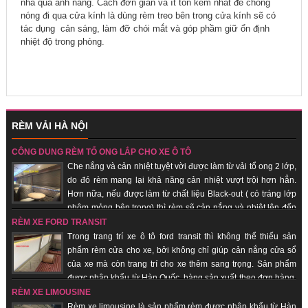
nhà qua ánh nắng. Cách đơn giản và ít tốn kém nhất để chống
nóng đi qua cửa kính là dùng rèm treo bên trong cửa kính sẽ có
tác dụng cản sáng, làm đỡ chói mắt và góp phầm giữ ổn định
nhiệt độ trong phòng.
RÈM VẢI HÀ NỘI
CÔNG DỤNG RÈM TỔ ONG LẮP CHO XE Ô TÔ
Che nắng và cản nhiệt tuyệt vời được làm từ vải tổ ong 2 lớp,
do đó rèm mang lại khả năng cản nhiệt vượt trội hơn hẳn.
Hơn nữa, nếu được làm từ chất liệu Black-out ( có tráng lớp
nhôm mỏng bên trong) thì rèm sẽ cản nắng và nhiệt lên đến
100%. Hàng sản xuất theo đơn hàng, giao hàng nhanh, uy tín, chất lượng.
RÈM XE FORD TRANSIT
Trong trang trí xe ô tô ford transit thì không thể thiếu sản
phẩm rèm cửa cho xe, bởi không chỉ giúp cản nắng cửa sổ
của xe mà còn trang trí cho xe thêm sang trọng. Sản phẩm
được nhập khẩu từ Hàn Quốc, hàng sản xuất theo đơn hàng,
giao hàng nhanh, uy tín, chất lượng, giá thành rẻ.
RÈM XE LIMOUSINE
Rèm xe limousine là sản phẩm rèm được nhập khẩu từ Hàn