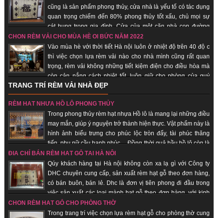
cũng là sản phẩm phong thủy, cửa nhà là yếu tố có tác dụng
quan trọng chiếm đến 80% phong thủy tốt xấu, chủ mọi sự
cát hung trong gia đình. Cửa của một căn nhà con đường
thông dẫn khí từ bên ngoài vào bên trong nhà. Chính vì vậy các loại vật
CHỌN RÈM VẢI CHO MÙA HÈ OI BỨC NĂM 2022
dụng đi kèm, trang trí cho cửa nhà nói chung và rèm hạt gỗ phong thủy là
Vào mùa hè với thời tiết Hà nội luôn ở nhiệt độ trên 40 độ c
những vật phẩm quan trọng giúp gia chủ hút vượng khí, tài vận, đem lại may
thì việc chọn lựa rèm vải nào cho nhà mình cũng rất quan
mắn, bình an.
trọng, rèm vải không những tiết kiệm điện cho điều hòa mà
còn cản nắng cách nhiệt tốt, luôn giữ cho phòng của quý
TRANG TRÍ RÈM VẢI NHÀ ĐẸP
khách hàng luôn mát. Khi ai đó nhìn vào chiếc rèm của của một căn hộ,
người ta sẽ đánh giá được “gu” thẩm mỹ chủ nhân, nói cách khác, rèm vải
RÈM HẠT NHỰA HỒ LÔ PHONG THỦY
sẽ thể hiện cá tính, con người của bạn. Không những thế, những chiếc rèm
Trong phong thủy rèm hạt nhựa Hồ lô là mang lại những điều
vải phù hợp sẽ giúp cho sinh hoạt gia đình thuận tiện, giảm đi được cái
may mắn, giúp ý nguyện trở thành hiện thực. Vật phẩm này là
nắng gắt của mùa hè.
hình ảnh biểu trưng cho phúc lộc tròn đấy, tài phúc thăng
tiến, phụ nữ cầu hạnh phúc… Đồng thời quả bầu hồ lô còn là
biểu trưng cho sự hài hòa âm dương. Nhận sản xuất theo đơn hàng, giao
ĐỊA CHỈ BÁN RÈM HẠT GỖ TẠI HÀ NỘI
hàng nhanh, uy tín.
Qúy khách hàng tại Hà nội không còn xa lạ gì với Công ty
DHC chuyên cung cấp, sản xuất rèm hạt gỗ theo đơn hàng,
có bán buôn, bán lẻ. Dhc là đơn vị tiên phong đi đầu trong
việc sản xuất các loại mành hạt gỗ theo đơn hàng, với kinh
nghiệm trên 18 năm trên thị trường, được rất nhiều khách hàng chọn lựa là
CHỌN RÈM HẠT GỖ CHO PHÒNG THỜ
đơn vị uy tín tại thị trường Hà nội, các tỉnh thành trong cả nước. Không chỉ
Trong trang trí việc chọn lựa rèm hạt gỗ cho phòng thờ cung