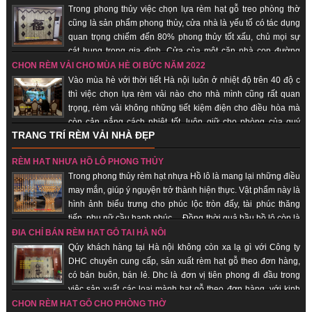
đến với quý khách hàng.
Trong phong thủy việc chọn lựa rèm hạt gỗ treo phòng thờ
cũng là sản phẩm phong thủy, cửa nhà là yếu tố có tác dụng
quan trọng chiếm đến 80% phong thủy tốt xấu, chủ mọi sự
cát hung trong gia đình. Cửa của một căn nhà con đường
thông dẫn khí từ bên ngoài vào bên trong nhà. Chính vì vậy các loại vật
CHỌN RÈM VẢI CHO MÙA HÈ OI BỨC NĂM 2022
dụng đi kèm, trang trí cho cửa nhà nói chung và rèm hạt gỗ phong thủy là
Vào mùa hè với thời tiết Hà nội luôn ở nhiệt độ trên 40 độ c
những vật phẩm quan trọng giúp gia chủ hút vượng khí, tài vận, đem lại may
thì việc chọn lựa rèm vải nào cho nhà mình cũng rất quan
mắn, bình an.
trọng, rèm vải không những tiết kiệm điện cho điều hòa mà
còn cản nắng cách nhiệt tốt, luôn giữ cho phòng của quý
TRANG TRÍ RÈM VẢI NHÀ ĐẸP
khách hàng luôn mát. Khi ai đó nhìn vào chiếc rèm của của một căn hộ,
người ta sẽ đánh giá được “gu” thẩm mỹ chủ nhân, nói cách khác, rèm vải
RÈM HẠT NHỰA HỒ LÔ PHONG THỦY
sẽ thể hiện cá tính, con người của bạn. Không những thế, những chiếc rèm
Trong phong thủy rèm hạt nhựa Hồ lô là mang lại những điều
vải phù hợp sẽ giúp cho sinh hoạt gia đình thuận tiện, giảm đi được cái
may mắn, giúp ý nguyện trở thành hiện thực. Vật phẩm này là
nắng gắt của mùa hè.
hình ảnh biểu trưng cho phúc lộc tròn đấy, tài phúc thăng
tiến, phụ nữ cầu hạnh phúc… Đồng thời quả bầu hồ lô còn là
biểu trưng cho sự hài hòa âm dương. Nhận sản xuất theo đơn hàng, giao
ĐỊA CHỈ BÁN RÈM HẠT GỖ TẠI HÀ NỘI
hàng nhanh, uy tín.
Qúy khách hàng tại Hà nội không còn xa lạ gì với Công ty
DHC chuyên cung cấp, sản xuất rèm hạt gỗ theo đơn hàng,
có bán buôn, bán lẻ. Dhc là đơn vị tiên phong đi đầu trong
việc sản xuất các loại mành hạt gỗ theo đơn hàng, với kinh
nghiệm trên 18 năm trên thị trường, được rất nhiều khách hàng chọn lựa là
CHỌN RÈM HẠT GỖ CHO PHÒNG THỜ