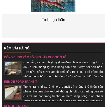
Tình bạn thân
RÈM VẢI HÀ NỘI
CÔNG DỤNG RÈM TỔ ONG LẮP CHO XE Ô TÔ
Che nắng và cản nhiệt tuyệt vời được làm từ vải tổ ong 2 lớp,
do đó rèm mang lại khả năng cản nhiệt vượt trội hơn hẳn.
Hơn nữa, nếu được làm từ chất liệu Black-out ( có tráng lớp
nhôm mỏng bên trong) thì rèm sẽ cản nắng và nhiệt lên đến
100%. Hàng sản xuất theo đơn hàng, giao hàng nhanh, uy tín, chất lượng.
RÈM XE FORD TRANSIT
Trong trang trí xe ô tô ford transit thì không thể thiếu sản
phẩm rèm cửa cho xe, bởi không chỉ giúp cản nắng cửa sổ
của xe mà còn trang trí cho xe thêm sang trọng. Sản phẩm
được nhập khẩu từ Hàn Quốc, hàng sản xuất theo đơn hàng,
giao hàng nhanh, uy tín, chất lượng, giá thành rẻ.
RÈM XE LIMOUSINE