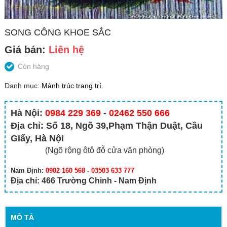
SONG CÔNG KHOE SẮC
Giá bán:
Liên hệ
Còn hàng
Danh mục:
Mành trúc trang trí
.
Hà Nội:
0984 229 369
-
02462 550 666
Địa chỉ: Số 18, Ngõ 39,Phạm Thận Duật, Cầu
Giấy, Hà Nội
(Ngõ rộng ôtô đỗ cửa văn phòng)
Nam Định:
0902 160 568
-
03503 633 777
Địa chỉ: 466 Trường Chinh - Nam Định
MÔ TẢ