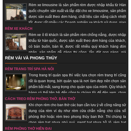
Rèm xe limousine là sản phẩm rèm được nhập khẩu từ Hàn
quốc chuyên sản xuất và lắp đặt cho xe limousine, sản phẩm
được sản xuất theo đơn hàng, chất liệu cản nắng cách nhiệt
tốt, được rất nhiều các Doanh nghiệp xe khách sử dụng, giao
hàng nhanh, uy tín, chất lượng.
RÈM XE KHÁCH
Rèm xe ô tô khách là sản phẩm rèm chống nắng, được nhập
khẩu từ hàn quốc, được sản xuất theo đơn hàng của khách,
có bán buôn, bán lẻ, được rất nhiều quý khách hàng đón
nhận, sản phẩm dễ dàng thi công, lắp đặt gọn gàng, giá
RÈM VẢI VÀ PHONG THỦY
thành rẻ, giao hàng nhanh, uy tín, chất lượng.
RÈM TRANG TRÍ SPA HÀ NỘI
Trong trang trí quán spa thì việc lựa chọn rèm trang trí cũng
rất là quan trọng, bời quán spa là nơi làm đẹp nên chọn sản
phẩm bắt mắt, sang trọng cho quán spa của mình. Qúy khách
hàng có thể liên hệ đến công ty chúng tôi để đệp xem, chọn
sản phẩm đẹp cho quán của mình, với đội ngũ nhân viên lâu năm trong
CÁCH TREO RÈM PHÒNG THỜ, BÀN THỜ
trang trí quán spa giúp quý khách hàng tiết kiệm chi phí, được sử dụng sản
Khi chọn rèm cho ban thờ các bạn cần lưu ý về công năng sử
phẩm đẹp, rẻ.
dụng của rèm ví dụ như rèm cửa chắn nắng cho cửa sổ
phòng thờ hoặc rèm treo phong thủy ban thờ. Thì chúng ta
chọn rèm hạt nhựa phú quý, rremf hạt nhựa hồ lô, rèm hạt
gỗ... những sản phẩm mang lại sự tôn nghiêm, sang trọng, may mắn, tài lộc
RÈM PHÒNG THỜ HIỆN ĐẠI