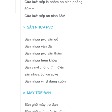
Cửa lưới xếp lá nhôm an ninh phẳng
50mm
Cửa lưới xếp an ninh 68V
SÀN NHỰA PVC
Sàn nhựa pvc vân gỗ
Sàn nhựa vân đá
Sàn nhựa pvc vân thảm
Sàn nhựa hèm khóa
Sàn vinyl chống tĩnh điện
sàn nhựa 3d karaoke
Sàn nhựa vinyl dạng cuộn
MÂY TRE ĐAN
Bàn ghế mây tre đan
Bàn ghế sofa mây tre đan