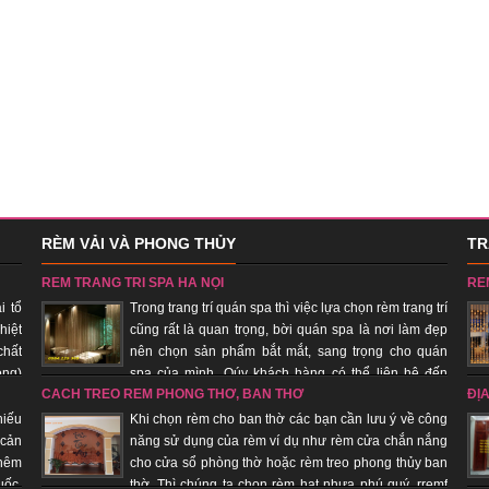
RÈM VẢI VÀ PHONG THỦY
TR
RÈM TRANG TRÍ SPA HÀ NỘI
RÈ
i tổ
Trong trang trí quán spa thì việc lựa chọn rèm trang trí
hiệt
cũng rất là quan trọng, bời quán spa là nơi làm đẹp
chất
nên chọn sản phẩm bắt mắt, sang trọng cho quán
ong)
spa của mình. Qúy khách hàng có thể liên hệ đến
CÁCH TREO RÈM PHÒNG THỜ, BÀN THỜ
ĐỊ
 đơn
công ty chúng tôi để đệp xem, chọn sản phẩm đẹp cho quán của
phú
mình, với đội ngũ nhân viên lâu năm trong trang trí quán spa giúp
âm 
hiếu
Khi chọn rèm cho ban thờ các bạn cần lưu ý về công
quý khách hàng tiết kiệm chi phí, được sử dụng sản phẩm đẹp, rẻ.
 cản
năng sử dụng của rèm ví dụ như rèm cửa chắn nắng
thêm
cho cửa sổ phòng thờ hoặc rèm treo phong thủy ban
uốc,
thờ. Thì chúng ta chọn rèm hạt nhựa phú quý, rremf