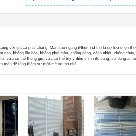
ùng với giá cả phải chăng, Màn sáo ngang (Nhôm) chính là sự lựa chọn thời
ền cao, không lão hóa, không phai màu, chống nắng, cách nhiệt, chống cháy,
g tư, vừa có thể thông gió, vừa có thể tùy ý điều chỉnh độ sáng, sử dụng an t
lên màn để tăng thêm sự mới mẻ và tao nhã.