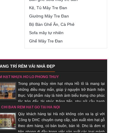
Kệ, Tủ Mây Tre Đan
Giường Mây Tre Đan
Bộ Bàn Ghế Ăn, Cà Phê
Sofa mây tự nhiên
Ghế Mây Tre Đan
ANG TRÍ RÈM VẢI NHÀ ĐẸP
M HẠT NHỰA HỒ LÔ PHONG THỦY
Trong phong thủy rèm hạt nhựa Hồ lô là mang lại
những điều may mắn, giúp ý nguyện trở thành hiện
thực. Vật phẩm này là hình ảnh biểu trưng cho phúc
lộc tròn đấy, tài phúc thăng tiến, phụ nữ cầu hạnh
A CHỈ BÁN RÈM HẠT GỖ TẠI HÀ NỘI
c… Đồng thời quả bầu hồ lô còn là biểu trưng cho sự hài hòa
dương. Nhận sản xuất theo đơn hàng, giao hàng nhanh, uy tín.
Qúy khách hàng tại Hà nội không còn xa lạ gì với
Công ty DHC chuyên cung cấp, sản xuất rèm hạt gỗ
theo đơn hàng, có bán buôn, bán lẻ. Dhc là đơn vị
tiên phong đi đầu trong việc sản xuất các loại mành