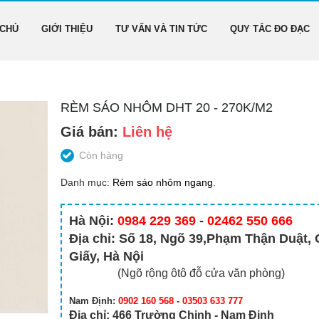
 CHỦ
GIỚI THIỆU
TƯ VẤN VÀ TIN TỨC
QUY TẮC ĐO ĐẠC
RÈM SÁO NHÔM DHT 20 - 270K/M2
Giá bán:
Liên hệ
Còn hàng
Danh mục:
Rèm sáo nhôm ngang
.
Hà Nội:
0984 229 369
-
02462 550 666
Địa chỉ: Số 18, Ngõ 39,Phạm Thận Duật,
Giấy, Hà Nội
(Ngõ rộng ôtô đỗ cửa văn phòng)
Nam Định:
0902 160 568
-
03503 633 777
Địa chỉ: 466 Trường Chinh - Nam Định