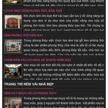
phẩm bắt mắt, sang trọng cho quán spa của mình. Qúy khách
hàng có thể liên hệ đến công ty chúng tôi để đệp xem, chọn
sản phẩm đẹp cho quán của mình, với đội ngũ nhân viên lâu năm trong
CÁCH TREO RÈM PHÒNG THỜ, BÀN THỜ
trang trí quán spa giúp quý khách hàng tiết kiệm chi phí, được sử dụng sản
Khi chọn rèm cho ban thờ các bạn cần lưu ý về công năng sử
phẩm đẹp, rẻ.
dụng của rèm ví dụ như rèm cửa chắn nắng cho cửa sổ
phòng thờ hoặc rèm treo phong thủy ban thờ. Thì chúng ta
chọn rèm hạt nhựa phú quý, rremf hạt nhựa hồ lô, rèm hạt
gỗ... những sản phẩm mang lại sự tôn nghiêm, sang trọng, may mắn, tài lộc
RÈM PHÒNG THỜ HIỆN ĐẠI
đến với quý khách hàng.
Trong phong thủy việc chọn lựa rèm hạt gỗ treo phòng thờ
cũng là sản phẩm phong thủy, cửa nhà là yếu tố có tác dụng
quan trọng chiếm đến 80% phong thủy tốt xấu, chủ mọi sự
cát hung trong gia đình. Cửa của một căn nhà con đường
thông dẫn khí từ bên ngoài vào bên trong nhà. Chính vì vậy các loại vật
CHỌN RÈM VẢI CHO MÙA HÈ OI BỨC NĂM 2022
dụng đi kèm, trang trí cho cửa nhà nói chung và rèm hạt gỗ phong thủy là
Vào mùa hè với thời tiết Hà nội luôn ở nhiệt độ trên 40 độ c
những vật phẩm quan trọng giúp gia chủ hút vượng khí, tài vận, đem lại may
thì việc chọn lựa rèm vải nào cho nhà mình cũng rất quan
mắn, bình an.
trọng, rèm vải không những tiết kiệm điện cho điều hòa mà
còn cản nắng cách nhiệt tốt, luôn giữ cho phòng của quý
TRANG TRÍ RÈM VẢI NHÀ ĐẸP
khách hàng luôn mát. Khi ai đó nhìn vào chiếc rèm của của một căn hộ,
người ta sẽ đánh giá được “gu” thẩm mỹ chủ nhân, nói cách khác, rèm vải
RÈM HẠT NHỰA HỒ LÔ PHONG THỦY
sẽ thể hiện cá tính, con người của bạn. Không những thế, những chiếc rèm
Trong phong thủy rèm hạt nhựa Hồ lô là mang lại những điều
vải phù hợp sẽ giúp cho sinh hoạt gia đình thuận tiện, giảm đi được cái
may mắn, giúp ý nguyện trở thành hiện thực. Vật phẩm này là
nắng gắt của mùa hè.