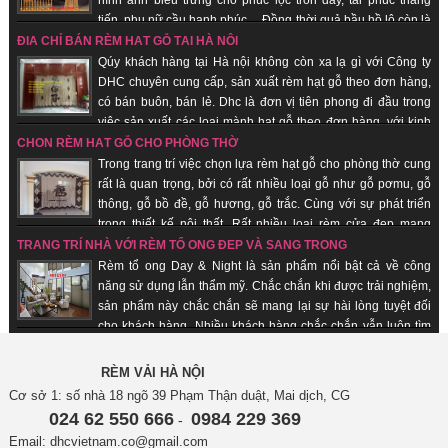
hình ảnh biểu trưng cho phúc lộc tròn đấy, tài phúc thăng
tiến, phụ nữ cầu hạnh phúc… Đồng thời quả bầu hồ lô còn là
biểu trưng cho sự hài hòa âm dương. Nhận sản xuất theo đơn hàng, giao
ĐỊA CHỈ BÁN RÈM HẠT GỖ TẠI HÀ NỘI
hàng nhanh, uy tín.
Qúy khách hàng tại Hà nội không còn xa lạ gì với Công ty
DHC chuyên cung cấp, sản xuất rèm hạt gỗ theo đơn hàng,
có bán buôn, bán lẻ. Dhc là đơn vị tiên phong đi đầu trong
việc sản xuất các loại mành hạt gỗ theo đơn hàng, với kinh
nghiệm trên 18 năm trên thị trường, được rất nhiều khách hàng chọn lựa là
CHỌN RÈM HẠT GỖ CHO PHÒNG THỜ
đơn vị uy tín tại thị trường Hà nội, các tỉnh thành trong cả nước. Không chỉ
Trong trang trí việc chọn lựa rèm hạt gỗ cho phòng thờ cung
mang ý nghĩa truyền thống được gìn giữ từ xưa. Hơn thế nữa, nó có những
rất là quan trọng, bởi có rất nhiều loại gỗ như gỗ pơmu, gỗ
ưu điểm nổi trội mà không loại rèm cửa nào khác có được.
thông, gỗ bồ đề, gỗ hương, gỗ trắc. Cùng với sự phát triển
trong thiết kế nội thất. Rất nhiều loại rèm cửa đẹp mang
phong cách hiện đại và sang trọng ra đời. Dù vậy, rèm cửa bằng gỗ hạt vẫn
TRANG TRÍ NHÀ VỚI RÈM TỔ ONG ĐẸP VÀ SANG TRỌNG
luôn giữ vị trí trong lòng người tiêu dùng. Nó không chỉ mang ý nghĩa truyền
Rèm tổ ong Day & Night là sản phẩm nổi bật cả về công
thống được gìn giữ từ xưa. Hơn thế nữa, nó có những ưu điểm nổi trội,
năng sử dụng lẫn thẩm mỹ. Chắc chắn khi được trải nghiệm,
không loại rèm cửa nào khác có được. Nhận sản xuất theo đơn hàng, giao
sản phẩm này chắc chắn sẽ mang lại sự hài lòng tuyệt đối
hàng nhanh, uy tín.
cho khách hàng. Nhiều khách hàng chắc chắn vẫn luôn tìm
kiếm những chiếc rèm đa năng phù hợp với không gian nhà mình. Đừng
mất thời gian nữa, hãy tham khảo ngay sản phẩm rèm tổ ong Day & Night
RÈM VẢI HÀ NỘI
của DHC. Cùng chúng tôi tìm hiểu thêm về sản phẩm này trong bài viết dưới
Cơ sở 1: số nhà 18 ngõ 39 Phạm Thận duật, Mai dịch, CG
đây nhé!
024 62 550 666
0984 229 369
-
Email: dhcvietnam.co@gmail.com