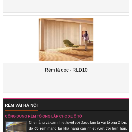
Rèm lá dọc - RLD10
RÈM VẢI HÀ NỘI
CÔNG DỤNG RÈM TỔ ONG LẮP CHO XE Ô TÔ
Che nắng và cản nhiệt tuyệt vời được làm từ vải tổ ong 2 lớp,
do đó rèm mang lại khả năng cản nhiệt vượt trội hơn hẳn.