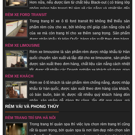
Hơn nữa, nếu được làm từ chất liệu Black-out ( có tráng lớp
nhôm mỏng bên trong) thì rèm sẽ cản nắng và nhiệt lên đến
100%. Hàng sản xuất theo đơn hàng, giao hàng nhanh, uy tín, chất lượng.
RÈM XE FORD TRANSIT
Trong trang trí xe ô tô ford transit thì không thể thiếu sản
phẩm rèm cửa cho xe, bởi không chỉ giúp cản nắng cửa sổ
của xe mà còn trang trí cho xe thêm sang trọng. Sản phẩm
được nhập khẩu từ Hàn Quốc, hàng sản xuất theo đơn hàng,
giao hàng nhanh, uy tín, chất lượng, giá thành rẻ.
RÈM XE LIMOUSINE
Rèm xe limousine là sản phẩm rèm được nhập khẩu từ Hàn
quốc chuyên sản xuất và lắp đặt cho xe limousine, sản phẩm
được sản xuất theo đơn hàng, chất liệu cản nắng cách nhiệt
tốt, được rất nhiều các Doanh nghiệp xe khách sử dụng, giao
hàng nhanh, uy tín, chất lượng.
RÈM XE KHÁCH
Rèm xe ô tô khách là sản phẩm rèm chống nắng, được nhập
khẩu từ hàn quốc, được sản xuất theo đơn hàng của khách,
có bán buôn, bán lẻ, được rất nhiều quý khách hàng đón
nhận, sản phẩm dễ dàng thi công, lắp đặt gọn gàng, giá
RÈM VẢI VÀ PHONG THỦY
thành rẻ, giao hàng nhanh, uy tín, chất lượng.
RÈM TRANG TRÍ SPA HÀ NỘI
Trong trang trí quán spa thì việc lựa chọn rèm trang trí cũng
rất là quan trọng, bời quán spa là nơi làm đẹp nên chọn sản