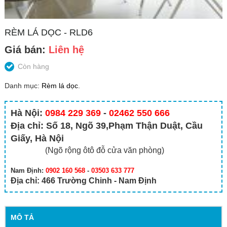
RÈM LÁ DỌC - RLD6
Giá bán:
Liên hệ
Còn hàng
Danh mục:
Rèm lá dọc
.
Hà Nội:
0984 229 369
-
02462 550 666
Địa chỉ: Số 18, Ngõ 39,Phạm Thận Duật, Cầu
Giấy, Hà Nội
(Ngõ rộng ôtô đỗ cửa văn phòng)
Nam Định:
0902 160 568
-
03503 633 777
Địa chỉ: 466 Trường Chinh - Nam Định
MÔ TẢ