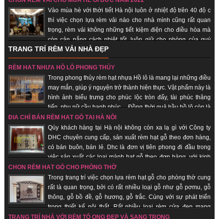
CHỌN RÈM VẢI CHO MÙA HÈ OI BỨC NĂM 2022
dụng đi kèm, trang trí cho cửa nhà nói chung và rèm hạt gỗ phong thủy là
Vào mùa hè với thời tiết Hà nội luôn ở nhiệt độ trên 40 độ c
những vật phẩm quan trọng giúp gia chủ hút vượng khí, tài vận, đem lại may
thì việc chọn lựa rèm vải nào cho nhà mình cũng rất quan
mắn, bình an.
trọng, rèm vải không những tiết kiệm điện cho điều hòa mà
còn cản nắng cách nhiệt tốt, luôn giữ cho phòng của quý
TRANG TRÍ RÈM VẢI NHÀ ĐẸP
khách hàng luôn mát. Khi ai đó nhìn vào chiếc rèm của của một căn hộ,
người ta sẽ đánh giá được “gu” thẩm mỹ chủ nhân, nói cách khác, rèm vải
RÈM HẠT NHỰA HỒ LÔ PHONG THỦY
sẽ thể hiện cá tính, con người của bạn. Không những thế, những chiếc rèm
Trong phong thủy rèm hạt nhựa Hồ lô là mang lại những điều
vải phù hợp sẽ giúp cho sinh hoạt gia đình thuận tiện, giảm đi được cái
may mắn, giúp ý nguyện trở thành hiện thực. Vật phẩm này là
nắng gắt của mùa hè.
hình ảnh biểu trưng cho phúc lộc tròn đấy, tài phúc thăng
tiến, phụ nữ cầu hạnh phúc… Đồng thời quả bầu hồ lô còn là
biểu trưng cho sự hài hòa âm dương. Nhận sản xuất theo đơn hàng, giao
ĐỊA CHỈ BÁN RÈM HẠT GỖ TẠI HÀ NỘI
hàng nhanh, uy tín.
Qúy khách hàng tại Hà nội không còn xa lạ gì với Công ty
DHC chuyên cung cấp, sản xuất rèm hạt gỗ theo đơn hàng,
có bán buôn, bán lẻ. Dhc là đơn vị tiên phong đi đầu trong
việc sản xuất các loại mành hạt gỗ theo đơn hàng, với kinh
nghiệm trên 18 năm trên thị trường, được rất nhiều khách hàng chọn lựa là
CHỌN RÈM HẠT GỖ CHO PHÒNG THỜ
đơn vị uy tín tại thị trường Hà nội, các tỉnh thành trong cả nước. Không chỉ
Trong trang trí việc chọn lựa rèm hạt gỗ cho phòng thờ cung
mang ý nghĩa truyền thống được gìn giữ từ xưa. Hơn thế nữa, nó có những
rất là quan trọng, bởi có rất nhiều loại gỗ như gỗ pơmu, gỗ
ưu điểm nổi trội mà không loại rèm cửa nào khác có được.
thông, gỗ bồ đề, gỗ hương, gỗ trắc. Cùng với sự phát triển
trong thiết kế nội thất. Rất nhiều loại rèm cửa đẹp mang
phong cách hiện đại và sang trọng ra đời. Dù vậy, rèm cửa bằng gỗ hạt vẫn
TRANG TRÍ NHÀ VỚI RÈM TỔ ONG ĐẸP VÀ SANG TRỌNG