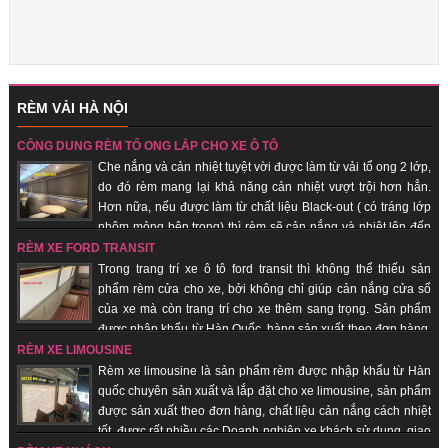
RÈM VẢI HÀ NỘI
CÔNG DỤNG RÈM TỔ ONG LẮP CHO XE Ô TÔ
Che nắng và cản nhiệt tuyệt vời được làm từ vải tổ ong 2 lớp,
do đó rèm mang lại khả năng cản nhiệt vượt trội hơn hẳn.
Hơn nữa, nếu được làm từ chất liệu Black-out ( có tráng lớp
nhôm mỏng bên trong) thì rèm sẽ cản nắng và nhiệt lên đến
100%. Hàng sản xuất theo đơn hàng, giao hàng nhanh, uy tín, chất lượng.
RÈM XE FORD TRANSIT
Trong trang trí xe ô tô ford transit thì không thể thiếu sản
phẩm rèm cửa cho xe, bởi không chỉ giúp cản nắng cửa sổ
của xe mà còn trang trí cho xe thêm sang trọng. Sản phẩm
được nhập khẩu từ Hàn Quốc, hàng sản xuất theo đơn hàng,
giao hàng nhanh, uy tín, chất lượng, giá thành rẻ.
RÈM XE LIMOUSINE
Rèm xe limousine là sản phẩm rèm được nhập khẩu từ Hàn
quốc chuyên sản xuất và lắp đặt cho xe limousine, sản phẩm
được sản xuất theo đơn hàng, chất liệu cản nắng cách nhiệt
tốt, được rất nhiều các Doanh nghiệp xe khách sử dụng, giao