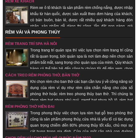
hàng nhanh, uy tín, chất lượng.
RÈM XE KHÁCH
Rèm xe ô tô khách là sản phẩm rèm chống nắng, được nhập
khẩu từ hàn quốc, được sản xuất theo đơn hàng của khách,
có bán buôn, bán lẻ, được rất nhiều quý khách hàng đón
nhận, sản phẩm dễ dàng thi công, lắp đặt gọn gàng, giá
RÈM VẢI VÀ PHONG THỦY
thành rẻ, giao hàng nhanh, uy tín, chất lượng.
RÈM TRANG TRÍ SPA HÀ NỘI
Trong trang trí quán spa thì việc lựa chọn rèm trang trí cũng
rất là quan trọng, bời quán spa là nơi làm đẹp nên chọn sản
phẩm bắt mắt, sang trọng cho quán spa của mình. Qúy khách
hàng có thể liên hệ đến công ty chúng tôi để đệp xem, chọn
sản phẩm đẹp cho quán của mình, với đội ngũ nhân viên lâu năm trong
CÁCH TREO RÈM PHÒNG THỜ, BÀN THỜ
trang trí quán spa giúp quý khách hàng tiết kiệm chi phí, được sử dụng sản
Khi chọn rèm cho ban thờ các bạn cần lưu ý về công năng sử
phẩm đẹp, rẻ.
dụng của rèm ví dụ như rèm cửa chắn nắng cho cửa sổ
phòng thờ hoặc rèm treo phong thủy ban thờ. Thì chúng ta
chọn rèm hạt nhựa phú quý, rremf hạt nhựa hồ lô, rèm hạt
gỗ... những sản phẩm mang lại sự tôn nghiêm, sang trọng, may mắn, tài lộc
RÈM PHÒNG THỜ HIỆN ĐẠI
đến với quý khách hàng.
Trong phong thủy việc chọn lựa rèm hạt gỗ treo phòng thờ
cũng là sản phẩm phong thủy, cửa nhà là yếu tố có tác dụng
quan trọng chiếm đến 80% phong thủy tốt xấu, chủ mọi sự
cát hung trong gia đình. Cửa của một căn nhà con đường
thông dẫn khí từ bên ngoài vào bên trong nhà. Chính vì vậy các loại vật