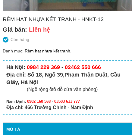
RÈM HẠT NHỰA KẾT TRANH - HNKT-12
Giá bán:
Liên hệ
Còn hàng
Danh mục:
Rèm hạt nhựa kết tranh
.
Hà Nội:
0984 229 369
-
02462 550 666
Địa chỉ: Số 18, Ngõ 39,Phạm Thận Duật, Cầu
Giấy, Hà Nội
(Ngõ rộng ôtô đỗ cửa văn phòng)
Nam Định:
0902 160 568
-
03503 633 777
Địa chỉ: 466 Trường Chinh - Nam Định
MÔ TẢ