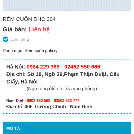
RÈM CUỐN DHC 304
Giá bán:
Liên hệ
Còn hàng
Danh mục:
Rèm cuốn galaxy
.
Hà Nội:
0984 229 369
-
02462 550 666
Địa chỉ: Số 18, Ngõ 39,Phạm Thận Duật, Cầu
Giấy, Hà Nội
(Ngõ rộng ôtô đỗ cửa văn phòng)
Nam Định:
0902 160 568
-
03503 633 777
Địa chỉ: 466 Trường Chinh - Nam Định
MÔ TẢ