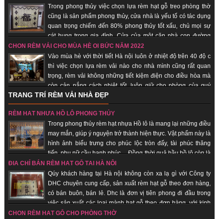
đến với quý khách hàng.
Trong phong thủy việc chọn lựa rèm hạt gỗ treo phòng thờ
cũng là sản phẩm phong thủy, cửa nhà là yếu tố có tác dụng
quan trọng chiếm đến 80% phong thủy tốt xấu, chủ mọi sự
cát hung trong gia đình. Cửa của một căn nhà con đường
thông dẫn khí từ bên ngoài vào bên trong nhà. Chính vì vậy các loại vật
CHỌN RÈM VẢI CHO MÙA HÈ OI BỨC NĂM 2022
dụng đi kèm, trang trí cho cửa nhà nói chung và rèm hạt gỗ phong thủy là
Vào mùa hè với thời tiết Hà nội luôn ở nhiệt độ trên 40 độ c
những vật phẩm quan trọng giúp gia chủ hút vượng khí, tài vận, đem lại may
thì việc chọn lựa rèm vải nào cho nhà mình cũng rất quan
mắn, bình an.
trọng, rèm vải không những tiết kiệm điện cho điều hòa mà
còn cản nắng cách nhiệt tốt, luôn giữ cho phòng của quý
TRANG TRÍ RÈM VẢI NHÀ ĐẸP
khách hàng luôn mát. Khi ai đó nhìn vào chiếc rèm của của một căn hộ,
người ta sẽ đánh giá được “gu” thẩm mỹ chủ nhân, nói cách khác, rèm vải
RÈM HẠT NHỰA HỒ LÔ PHONG THỦY
sẽ thể hiện cá tính, con người của bạn. Không những thế, những chiếc rèm
Trong phong thủy rèm hạt nhựa Hồ lô là mang lại những điều
vải phù hợp sẽ giúp cho sinh hoạt gia đình thuận tiện, giảm đi được cái
may mắn, giúp ý nguyện trở thành hiện thực. Vật phẩm này là
nắng gắt của mùa hè.
hình ảnh biểu trưng cho phúc lộc tròn đấy, tài phúc thăng
tiến, phụ nữ cầu hạnh phúc… Đồng thời quả bầu hồ lô còn là
biểu trưng cho sự hài hòa âm dương. Nhận sản xuất theo đơn hàng, giao
ĐỊA CHỈ BÁN RÈM HẠT GỖ TẠI HÀ NỘI
hàng nhanh, uy tín.
Qúy khách hàng tại Hà nội không còn xa lạ gì với Công ty
DHC chuyên cung cấp, sản xuất rèm hạt gỗ theo đơn hàng,
có bán buôn, bán lẻ. Dhc là đơn vị tiên phong đi đầu trong
việc sản xuất các loại mành hạt gỗ theo đơn hàng, với kinh
nghiệm trên 18 năm trên thị trường, được rất nhiều khách hàng chọn lựa là
CHỌN RÈM HẠT GỖ CHO PHÒNG THỜ