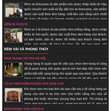
Rèm xe limousine là sản phẩm rèm được nhập khẩu từ Hàn
quốc chuyên sản xuất và lắp đặt cho xe limousine, sản phẩm
được sản xuất theo đơn hàng, chất liệu cản nắng cách nhiệt
tốt, được rất nhiều các Doanh nghiệp xe khách sử dụng, giao
hàng nhanh, uy tín, chất lượng.
RÈM XE KHÁCH
Rèm xe ô tô khách là sản phẩm rèm chống nắng, được nhập
khẩu từ hàn quốc, được sản xuất theo đơn hàng của khách,
có bán buôn, bán lẻ, được rất nhiều quý khách hàng đón
nhận, sản phẩm dễ dàng thi công, lắp đặt gọn gàng, giá
RÈM VẢI VÀ PHONG THỦY
thành rẻ, giao hàng nhanh, uy tín, chất lượng.
RÈM TRANG TRÍ SPA HÀ NỘI
Trong trang trí quán spa thì việc lựa chọn rèm trang trí cũng
rất là quan trọng, bời quán spa là nơi làm đẹp nên chọn sản
phẩm bắt mắt, sang trọng cho quán spa của mình. Qúy khách
hàng có thể liên hệ đến công ty chúng tôi để đệp xem, chọn
sản phẩm đẹp cho quán của mình, với đội ngũ nhân viên lâu năm trong
CÁCH TREO RÈM PHÒNG THỜ, BÀN THỜ
trang trí quán spa giúp quý khách hàng tiết kiệm chi phí, được sử dụng sản
Khi chọn rèm cho ban thờ các bạn cần lưu ý về công năng sử
phẩm đẹp, rẻ.
dụng của rèm ví dụ như rèm cửa chắn nắng cho cửa sổ
phòng thờ hoặc rèm treo phong thủy ban thờ. Thì chúng ta
chọn rèm hạt nhựa phú quý, rremf hạt nhựa hồ lô, rèm hạt
gỗ... những sản phẩm mang lại sự tôn nghiêm, sang trọng, may mắn, tài lộc
RÈM PHÒNG THỜ HIỆN ĐẠI