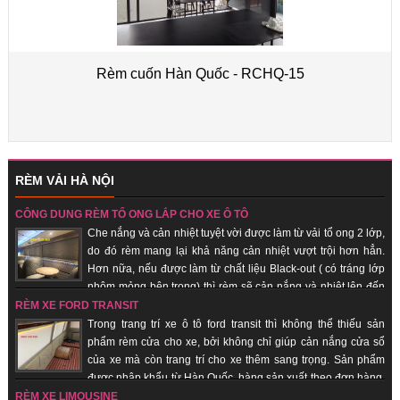
Rèm cuốn Hàn Quốc - RCHQ-15
RÈM VẢI HÀ NỘI
CÔNG DỤNG RÈM TỔ ONG LẮP CHO XE Ô TÔ
Che nắng và cản nhiệt tuyệt vời được làm từ vải tổ ong 2 lớp,
do đó rèm mang lại khả năng cản nhiệt vượt trội hơn hẳn.
Hơn nữa, nếu được làm từ chất liệu Black-out ( có tráng lớp
nhôm mỏng bên trong) thì rèm sẽ cản nắng và nhiệt lên đến
100%. Hàng sản xuất theo đơn hàng, giao hàng nhanh, uy tín, chất lượng.
RÈM XE FORD TRANSIT
Trong trang trí xe ô tô ford transit thì không thể thiếu sản
phẩm rèm cửa cho xe, bởi không chỉ giúp cản nắng cửa sổ
của xe mà còn trang trí cho xe thêm sang trọng. Sản phẩm
được nhập khẩu từ Hàn Quốc, hàng sản xuất theo đơn hàng,
giao hàng nhanh, uy tín, chất lượng, giá thành rẻ.
RÈM XE LIMOUSINE