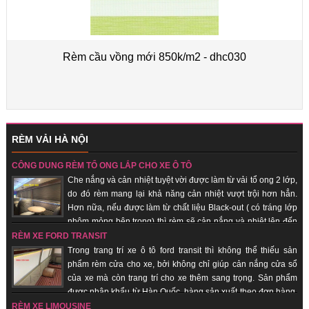
Rèm cầu vồng mới 850k/m2 - dhc030
RÈM VẢI HÀ NỘI
CÔNG DỤNG RÈM TỔ ONG LẮP CHO XE Ô TÔ
Che nắng và cản nhiệt tuyệt vời được làm từ vải tổ ong 2 lớp,
do đó rèm mang lại khả năng cản nhiệt vượt trội hơn hẳn.
Hơn nữa, nếu được làm từ chất liệu Black-out ( có tráng lớp
nhôm mỏng bên trong) thì rèm sẽ cản nắng và nhiệt lên đến
100%. Hàng sản xuất theo đơn hàng, giao hàng nhanh, uy tín, chất lượng.
RÈM XE FORD TRANSIT
Trong trang trí xe ô tô ford transit thì không thể thiếu sản
phẩm rèm cửa cho xe, bởi không chỉ giúp cản nắng cửa sổ
của xe mà còn trang trí cho xe thêm sang trọng. Sản phẩm
được nhập khẩu từ Hàn Quốc, hàng sản xuất theo đơn hàng,
giao hàng nhanh, uy tín, chất lượng, giá thành rẻ.
RÈM XE LIMOUSINE