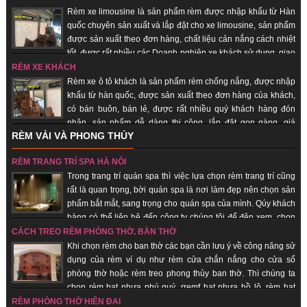
Rèm xe limousine là sản phẩm rèm được nhập khẩu từ Hàn
quốc chuyên sản xuất và lắp đặt cho xe limousine, sản phẩm
được sản xuất theo đơn hàng, chất liệu cản nắng cách nhiệt
tốt, được rất nhiều các Doanh nghiệp xe khách sử dụng, giao
hàng nhanh, uy tín, chất lượng.
RÈM XE KHÁCH
Rèm xe ô tô khách là sản phẩm rèm chống nắng, được nhập
khẩu từ hàn quốc, được sản xuất theo đơn hàng của khách,
có bán buôn, bán lẻ, được rất nhiều quý khách hàng đón
nhận, sản phẩm dễ dàng thi công, lắp đặt gọn gàng, giá
RÈM VẢI VÀ PHONG THỦY
thành rẻ, giao hàng nhanh, uy tín, chất lượng.
RÈM TRANG TRÍ SPA HÀ NỘI
Trong trang trí quán spa thì việc lựa chọn rèm trang trí cũng
rất là quan trọng, bời quán spa là nơi làm đẹp nên chọn sản
phẩm bắt mắt, sang trọng cho quán spa của mình. Qúy khách
hàng có thể liên hệ đến công ty chúng tôi để đệp xem, chọn
sản phẩm đẹp cho quán của mình, với đội ngũ nhân viên lâu năm trong
CÁCH TREO RÈM PHÒNG THỜ, BÀN THỜ
trang trí quán spa giúp quý khách hàng tiết kiệm chi phí, được sử dụng sản
Khi chọn rèm cho ban thờ các bạn cần lưu ý về công năng sử
phẩm đẹp, rẻ.
dụng của rèm ví dụ như rèm cửa chắn nắng cho cửa sổ
phòng thờ hoặc rèm treo phong thủy ban thờ. Thì chúng ta
chọn rèm hạt nhựa phú quý, rremf hạt nhựa hồ lô, rèm hạt
gỗ... những sản phẩm mang lại sự tôn nghiêm, sang trọng, may mắn, tài lộc
RÈM PHÒNG THỜ HIỆN ĐẠI