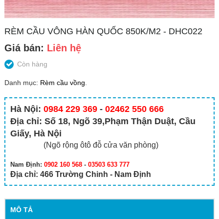
RÈM CẦU VÔNG HÀN QUỐC 850K/M2 - DHC022
Giá bán:
Liên hệ
Còn hàng
Danh mục:
Rèm cầu vồng
.
Hà Nội:
0984 229 369
-
02462 550 666
Địa chỉ: Số 18, Ngõ 39,Phạm Thận Duật, Cầu
Giấy, Hà Nội
(Ngõ rộng ôtô đỗ cửa văn phòng)
Nam Định:
0902 160 568
-
03503 633 777
Địa chỉ: 466 Trường Chinh - Nam Định
MÔ TẢ