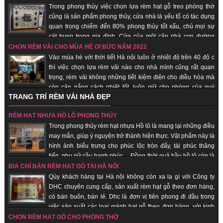
đến với quý khách hàng.
Trong phong thủy việc chọn lựa rèm hạt gỗ treo phòng thờ
cũng là sản phẩm phong thủy, cửa nhà là yếu tố có tác dụng
quan trọng chiếm đến 80% phong thủy tốt xấu, chủ mọi sự
cát hung trong gia đình. Cửa của một căn nhà con đường
thông dẫn khí từ bên ngoài vào bên trong nhà. Chính vì vậy các loại vật
CHỌN RÈM VẢI CHO MÙA HÈ OI BỨC NĂM 2022
dụng đi kèm, trang trí cho cửa nhà nói chung và rèm hạt gỗ phong thủy là
Vào mùa hè với thời tiết Hà nội luôn ở nhiệt độ trên 40 độ c
những vật phẩm quan trọng giúp gia chủ hút vượng khí, tài vận, đem lại may
thì việc chọn lựa rèm vải nào cho nhà mình cũng rất quan
mắn, bình an.
trọng, rèm vải không những tiết kiệm điện cho điều hòa mà
còn cản nắng cách nhiệt tốt, luôn giữ cho phòng của quý
TRANG TRÍ RÈM VẢI NHÀ ĐẸP
khách hàng luôn mát. Khi ai đó nhìn vào chiếc rèm của của một căn hộ,
người ta sẽ đánh giá được “gu” thẩm mỹ chủ nhân, nói cách khác, rèm vải
RÈM HẠT NHỰA HỒ LÔ PHONG THỦY
sẽ thể hiện cá tính, con người của bạn. Không những thế, những chiếc rèm
Trong phong thủy rèm hạt nhựa Hồ lô là mang lại những điều
vải phù hợp sẽ giúp cho sinh hoạt gia đình thuận tiện, giảm đi được cái
may mắn, giúp ý nguyện trở thành hiện thực. Vật phẩm này là
nắng gắt của mùa hè.
hình ảnh biểu trưng cho phúc lộc tròn đấy, tài phúc thăng
tiến, phụ nữ cầu hạnh phúc… Đồng thời quả bầu hồ lô còn là
biểu trưng cho sự hài hòa âm dương. Nhận sản xuất theo đơn hàng, giao
ĐỊA CHỈ BÁN RÈM HẠT GỖ TẠI HÀ NỘI
hàng nhanh, uy tín.
Qúy khách hàng tại Hà nội không còn xa lạ gì với Công ty
DHC chuyên cung cấp, sản xuất rèm hạt gỗ theo đơn hàng,
có bán buôn, bán lẻ. Dhc là đơn vị tiên phong đi đầu trong
việc sản xuất các loại mành hạt gỗ theo đơn hàng, với kinh
nghiệm trên 18 năm trên thị trường, được rất nhiều khách hàng chọn lựa là
CHỌN RÈM HẠT GỖ CHO PHÒNG THỜ