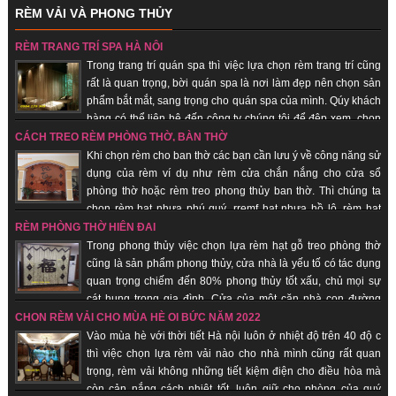
RÈM VẢI VÀ PHONG THỦY
thành rẻ, giao hàng nhanh, uy tín, chất lượng.
RÈM TRANG TRÍ SPA HÀ NỘI
Trong trang trí quán spa thì việc lựa chọn rèm trang trí cũng
rất là quan trọng, bời quán spa là nơi làm đẹp nên chọn sản
phẩm bắt mắt, sang trọng cho quán spa của mình. Qúy khách
hàng có thể liên hệ đến công ty chúng tôi để đệp xem, chọn
sản phẩm đẹp cho quán của mình, với đội ngũ nhân viên lâu năm trong
CÁCH TREO RÈM PHÒNG THỜ, BÀN THỜ
trang trí quán spa giúp quý khách hàng tiết kiệm chi phí, được sử dụng sản
Khi chọn rèm cho ban thờ các bạn cần lưu ý về công năng sử
phẩm đẹp, rẻ.
dụng của rèm ví dụ như rèm cửa chắn nắng cho cửa sổ
phòng thờ hoặc rèm treo phong thủy ban thờ. Thì chúng ta
chọn rèm hạt nhựa phú quý, rremf hạt nhựa hồ lô, rèm hạt
gỗ... những sản phẩm mang lại sự tôn nghiêm, sang trọng, may mắn, tài lộc
RÈM PHÒNG THỜ HIỆN ĐẠI
đến với quý khách hàng.
Trong phong thủy việc chọn lựa rèm hạt gỗ treo phòng thờ
cũng là sản phẩm phong thủy, cửa nhà là yếu tố có tác dụng
quan trọng chiếm đến 80% phong thủy tốt xấu, chủ mọi sự
cát hung trong gia đình. Cửa của một căn nhà con đường
thông dẫn khí từ bên ngoài vào bên trong nhà. Chính vì vậy các loại vật
CHỌN RÈM VẢI CHO MÙA HÈ OI BỨC NĂM 2022
dụng đi kèm, trang trí cho cửa nhà nói chung và rèm hạt gỗ phong thủy là
Vào mùa hè với thời tiết Hà nội luôn ở nhiệt độ trên 40 độ c
những vật phẩm quan trọng giúp gia chủ hút vượng khí, tài vận, đem lại may
thì việc chọn lựa rèm vải nào cho nhà mình cũng rất quan
mắn, bình an.
trọng, rèm vải không những tiết kiệm điện cho điều hòa mà
còn cản nắng cách nhiệt tốt, luôn giữ cho phòng của quý