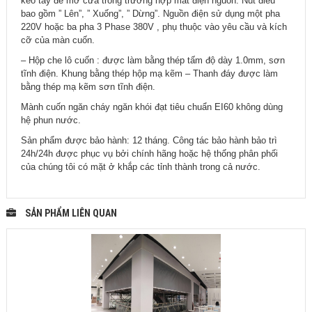
kéo tay để mở cửa trong trường hợp mất điện nguồn. Nút điều
bao gồm ” Lên”, ” Xuống”, ” Dừng”. Nguồn điện sử dụng một pha
220V hoặc ba pha 3 Phase 380V , phụ thuộc vào yêu cầu và kích
cỡ của màn cuốn.
– Hộp che lô cuốn : được làm bằng thép tấm độ dày 1.0mm, sơn
tĩnh điện. Khung bằng thép hộp mạ kẽm – Thanh đáy được làm
bằng thép mạ kẽm sơn tĩnh điện.
Mành cuốn ngăn cháy ngăn khói đạt tiêu chuẩn EI60 không dùng
hệ phun nước.
Sản phẩm được bảo hành: 12 tháng. Công tác bảo hành bảo trì
24h/24h được phục vụ bởi chính hãng hoặc hệ thống phân phối
của chúng tôi có mặt ở khắp các tỉnh thành trong cả nước.
SẢN PHẨM LIÊN QUAN