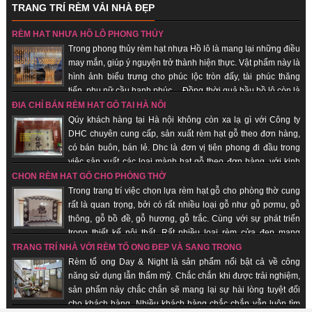
TRANG TRÍ RÈM VẢI NHÀ ĐẸP
khách hàng luôn mát. Khi ai đó nhìn vào chiếc rèm của của một căn hộ,
người ta sẽ đánh giá được “gu” thẩm mỹ chủ nhân, nói cách khác, rèm vải
RÈM HẠT NHỰA HỒ LÔ PHONG THỦY
sẽ thể hiện cá tính, con người của bạn. Không những thế, những chiếc rèm
Trong phong thủy rèm hạt nhựa Hồ lô là mang lại những điều
vải phù hợp sẽ giúp cho sinh hoạt gia đình thuận tiện, giảm đi được cái
may mắn, giúp ý nguyện trở thành hiện thực. Vật phẩm này là
nắng gắt của mùa hè.
hình ảnh biểu trưng cho phúc lộc tròn đấy, tài phúc thăng
tiến, phụ nữ cầu hạnh phúc… Đồng thời quả bầu hồ lô còn là
biểu trưng cho sự hài hòa âm dương. Nhận sản xuất theo đơn hàng, giao
ĐỊA CHỈ BÁN RÈM HẠT GỖ TẠI HÀ NỘI
hàng nhanh, uy tín.
Qúy khách hàng tại Hà nội không còn xa lạ gì với Công ty
DHC chuyên cung cấp, sản xuất rèm hạt gỗ theo đơn hàng,
có bán buôn, bán lẻ. Dhc là đơn vị tiên phong đi đầu trong
việc sản xuất các loại mành hạt gỗ theo đơn hàng, với kinh
nghiệm trên 18 năm trên thị trường, được rất nhiều khách hàng chọn lựa là
CHỌN RÈM HẠT GỖ CHO PHÒNG THỜ
đơn vị uy tín tại thị trường Hà nội, các tỉnh thành trong cả nước. Không chỉ
Trong trang trí việc chọn lựa rèm hạt gỗ cho phòng thờ cung
mang ý nghĩa truyền thống được gìn giữ từ xưa. Hơn thế nữa, nó có những
rất là quan trọng, bởi có rất nhiều loại gỗ như gỗ pơmu, gỗ
ưu điểm nổi trội mà không loại rèm cửa nào khác có được.
thông, gỗ bồ đề, gỗ hương, gỗ trắc. Cùng với sự phát triển
trong thiết kế nội thất. Rất nhiều loại rèm cửa đẹp mang
phong cách hiện đại và sang trọng ra đời. Dù vậy, rèm cửa bằng gỗ hạt vẫn
TRANG TRÍ NHÀ VỚI RÈM TỔ ONG ĐẸP VÀ SANG TRỌNG
luôn giữ vị trí trong lòng người tiêu dùng. Nó không chỉ mang ý nghĩa truyền
Rèm tổ ong Day & Night là sản phẩm nổi bật cả về công
thống được gìn giữ từ xưa. Hơn thế nữa, nó có những ưu điểm nổi trội,
năng sử dụng lẫn thẩm mỹ. Chắc chắn khi được trải nghiệm,
không loại rèm cửa nào khác có được. Nhận sản xuất theo đơn hàng, giao
sản phẩm này chắc chắn sẽ mang lại sự hài lòng tuyệt đối
hàng nhanh, uy tín.
cho khách hàng. Nhiều khách hàng chắc chắn vẫn luôn tìm