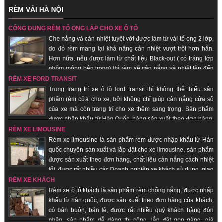
RÈM VẢI HÀ NỘI
CÔNG DỤNG RÈM TỔ ONG LẮP CHO XE Ô TÔ
Che nắng và cản nhiệt tuyệt vời được làm từ vải tổ ong 2 lớp,
do đó rèm mang lại khả năng cản nhiệt vượt trội hơn hẳn.
Hơn nữa, nếu được làm từ chất liệu Black-out ( có tráng lớp
nhôm mỏng bên trong) thì rèm sẽ cản nắng và nhiệt lên đến
100%. Hàng sản xuất theo đơn hàng, giao hàng nhanh, uy tín, chất lượng.
RÈM XE FORD TRANSIT
Trong trang trí xe ô tô ford transit thì không thể thiếu sản
phẩm rèm cửa cho xe, bởi không chỉ giúp cản nắng cửa sổ
của xe mà còn trang trí cho xe thêm sang trọng. Sản phẩm
được nhập khẩu từ Hàn Quốc, hàng sản xuất theo đơn hàng,
giao hàng nhanh, uy tín, chất lượng, giá thành rẻ.
RÈM XE LIMOUSINE
Rèm xe limousine là sản phẩm rèm được nhập khẩu từ Hàn
quốc chuyên sản xuất và lắp đặt cho xe limousine, sản phẩm
được sản xuất theo đơn hàng, chất liệu cản nắng cách nhiệt
tốt, được rất nhiều các Doanh nghiệp xe khách sử dụng, giao
hàng nhanh, uy tín, chất lượng.
RÈM XE KHÁCH
Rèm xe ô tô khách là sản phẩm rèm chống nắng, được nhập
khẩu từ hàn quốc, được sản xuất theo đơn hàng của khách,
có bán buôn, bán lẻ, được rất nhiều quý khách hàng đón
nhận, sản phẩm dễ dàng thi công, lắp đặt gọn gàng, giá