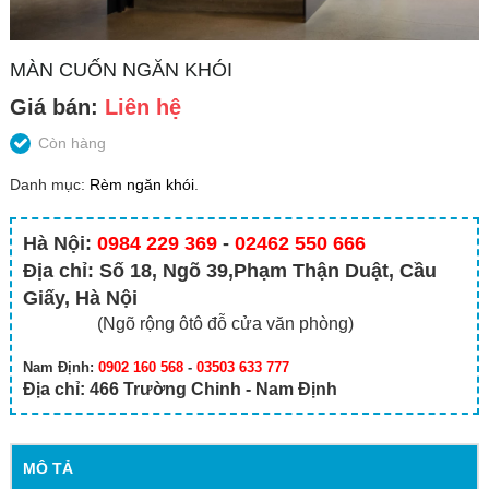
MÀN CUỐN NGĂN KHÓI
Giá bán:
Liên hệ
Còn hàng
Danh mục:
Rèm ngăn khói
.
Hà Nội:
0984 229 369
-
02462 550 666
Địa chỉ: Số 18, Ngõ 39,Phạm Thận Duật, Cầu
Giấy, Hà Nội
(Ngõ rộng ôtô đỗ cửa văn phòng)
Nam Định:
0902 160 568
-
03503 633 777
Địa chỉ: 466 Trường Chinh - Nam Định
MÔ TẢ