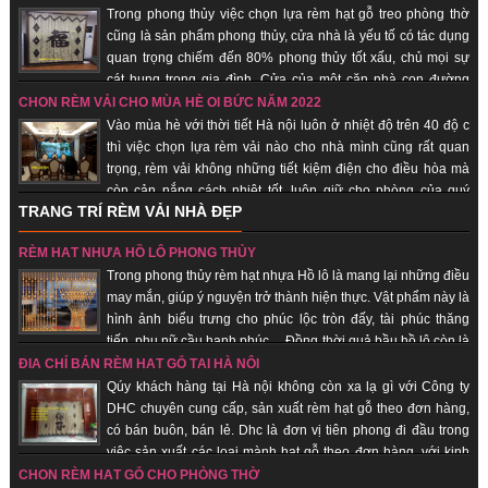
đến với quý khách hàng.
Trong phong thủy việc chọn lựa rèm hạt gỗ treo phòng thờ
cũng là sản phẩm phong thủy, cửa nhà là yếu tố có tác dụng
quan trọng chiếm đến 80% phong thủy tốt xấu, chủ mọi sự
cát hung trong gia đình. Cửa của một căn nhà con đường
thông dẫn khí từ bên ngoài vào bên trong nhà. Chính vì vậy các loại vật
CHỌN RÈM VẢI CHO MÙA HÈ OI BỨC NĂM 2022
dụng đi kèm, trang trí cho cửa nhà nói chung và rèm hạt gỗ phong thủy là
Vào mùa hè với thời tiết Hà nội luôn ở nhiệt độ trên 40 độ c
những vật phẩm quan trọng giúp gia chủ hút vượng khí, tài vận, đem lại may
thì việc chọn lựa rèm vải nào cho nhà mình cũng rất quan
mắn, bình an.
trọng, rèm vải không những tiết kiệm điện cho điều hòa mà
còn cản nắng cách nhiệt tốt, luôn giữ cho phòng của quý
TRANG TRÍ RÈM VẢI NHÀ ĐẸP
khách hàng luôn mát. Khi ai đó nhìn vào chiếc rèm của của một căn hộ,
người ta sẽ đánh giá được “gu” thẩm mỹ chủ nhân, nói cách khác, rèm vải
RÈM HẠT NHỰA HỒ LÔ PHONG THỦY
sẽ thể hiện cá tính, con người của bạn. Không những thế, những chiếc rèm
Trong phong thủy rèm hạt nhựa Hồ lô là mang lại những điều
vải phù hợp sẽ giúp cho sinh hoạt gia đình thuận tiện, giảm đi được cái
may mắn, giúp ý nguyện trở thành hiện thực. Vật phẩm này là
nắng gắt của mùa hè.
hình ảnh biểu trưng cho phúc lộc tròn đấy, tài phúc thăng
tiến, phụ nữ cầu hạnh phúc… Đồng thời quả bầu hồ lô còn là
biểu trưng cho sự hài hòa âm dương. Nhận sản xuất theo đơn hàng, giao
ĐỊA CHỈ BÁN RÈM HẠT GỖ TẠI HÀ NỘI
hàng nhanh, uy tín.
Qúy khách hàng tại Hà nội không còn xa lạ gì với Công ty
DHC chuyên cung cấp, sản xuất rèm hạt gỗ theo đơn hàng,
có bán buôn, bán lẻ. Dhc là đơn vị tiên phong đi đầu trong
việc sản xuất các loại mành hạt gỗ theo đơn hàng, với kinh
nghiệm trên 18 năm trên thị trường, được rất nhiều khách hàng chọn lựa là
CHỌN RÈM HẠT GỖ CHO PHÒNG THỜ