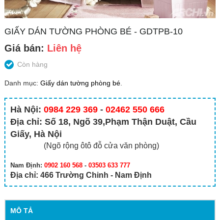
GIẤY DÁN TƯỜNG PHÒNG BÉ - GDTPB-10
Giá bán:
Liên hệ
Còn hàng
Danh mục:
Giấy dán tường phòng bé
.
Hà Nội:
0984 229 369
-
02462 550 666
Địa chỉ: Số 18, Ngõ 39,Phạm Thận Duật, Cầu
Giấy, Hà Nội
(Ngõ rộng ôtô đỗ cửa văn phòng)
Nam Định:
0902 160 568
-
03503 633 777
Địa chỉ: 466 Trường Chinh - Nam Định
MÔ TẢ