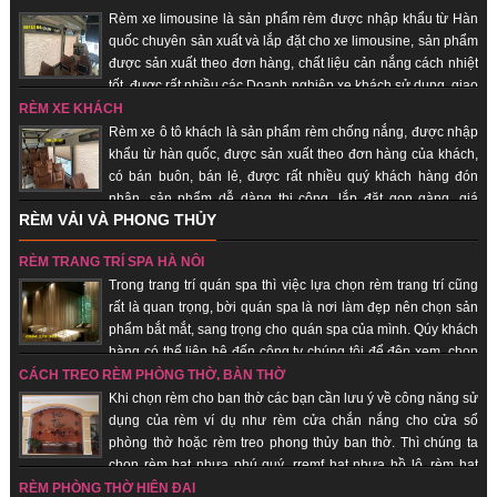
Rèm xe limousine là sản phẩm rèm được nhập khẩu từ Hàn
quốc chuyên sản xuất và lắp đặt cho xe limousine, sản phẩm
được sản xuất theo đơn hàng, chất liệu cản nắng cách nhiệt
tốt, được rất nhiều các Doanh nghiệp xe khách sử dụng, giao
hàng nhanh, uy tín, chất lượng.
RÈM XE KHÁCH
Rèm xe ô tô khách là sản phẩm rèm chống nắng, được nhập
khẩu từ hàn quốc, được sản xuất theo đơn hàng của khách,
có bán buôn, bán lẻ, được rất nhiều quý khách hàng đón
nhận, sản phẩm dễ dàng thi công, lắp đặt gọn gàng, giá
RÈM VẢI VÀ PHONG THỦY
thành rẻ, giao hàng nhanh, uy tín, chất lượng.
RÈM TRANG TRÍ SPA HÀ NỘI
Trong trang trí quán spa thì việc lựa chọn rèm trang trí cũng
rất là quan trọng, bời quán spa là nơi làm đẹp nên chọn sản
phẩm bắt mắt, sang trọng cho quán spa của mình. Qúy khách
hàng có thể liên hệ đến công ty chúng tôi để đệp xem, chọn
sản phẩm đẹp cho quán của mình, với đội ngũ nhân viên lâu năm trong
CÁCH TREO RÈM PHÒNG THỜ, BÀN THỜ
trang trí quán spa giúp quý khách hàng tiết kiệm chi phí, được sử dụng sản
Khi chọn rèm cho ban thờ các bạn cần lưu ý về công năng sử
phẩm đẹp, rẻ.
dụng của rèm ví dụ như rèm cửa chắn nắng cho cửa sổ
phòng thờ hoặc rèm treo phong thủy ban thờ. Thì chúng ta
chọn rèm hạt nhựa phú quý, rremf hạt nhựa hồ lô, rèm hạt
gỗ... những sản phẩm mang lại sự tôn nghiêm, sang trọng, may mắn, tài lộc
RÈM PHÒNG THỜ HIỆN ĐẠI