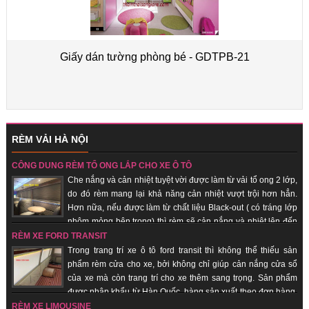
Giấy dán tường phòng bé - GDTPB-21
RÈM VẢI HÀ NỘI
CÔNG DỤNG RÈM TỔ ONG LẮP CHO XE Ô TÔ
Che nắng và cản nhiệt tuyệt vời được làm từ vải tổ ong 2 lớp,
do đó rèm mang lại khả năng cản nhiệt vượt trội hơn hẳn.
Hơn nữa, nếu được làm từ chất liệu Black-out ( có tráng lớp
nhôm mỏng bên trong) thì rèm sẽ cản nắng và nhiệt lên đến
100%. Hàng sản xuất theo đơn hàng, giao hàng nhanh, uy tín, chất lượng.
RÈM XE FORD TRANSIT
Trong trang trí xe ô tô ford transit thì không thể thiếu sản
phẩm rèm cửa cho xe, bởi không chỉ giúp cản nắng cửa sổ
của xe mà còn trang trí cho xe thêm sang trọng. Sản phẩm
được nhập khẩu từ Hàn Quốc, hàng sản xuất theo đơn hàng,
giao hàng nhanh, uy tín, chất lượng, giá thành rẻ.
RÈM XE LIMOUSINE