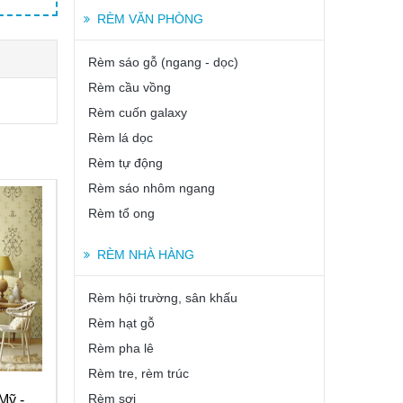
RÈM VĂN PHÒNG
Rèm sáo gỗ (ngang - dọc)
Rèm cầu vồng
Rèm cuốn galaxy
Rèm lá dọc
Rèm tự động
Rèm sáo nhôm ngang
Rèm tổ ong
RÈM NHÀ HÀNG
Rèm hội trường, sân khấu
Rèm hạt gỗ
Rèm pha lê
Rèm tre, rèm trúc
Rèm sợi
Mỹ -