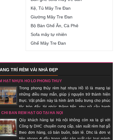
Kệ, Tủ Mây Tre Đan
Giường Mây Tre Đan
Bộ Bàn Ghế Ăn, Cà Phê
Sofa mây tự nhiên
Ghế Mây Tre Đan
ANG TRÍ RÈM VẢI NHÀ ĐẸP
M HẠT NHỰA HỒ LÔ PHONG THỦY
Trong phong thủy rèm hạt nhựa Hồ lô là mang lại
những điều may mắn, giúp ý nguyện trở thành hiện
thực. Vật phẩm này là hình ảnh biểu trưng cho phúc
lộc tròn đấy, tài phúc thăng tiến, phụ nữ cầu hạnh
A CHỈ BÁN RÈM HẠT GỖ TẠI HÀ NỘI
c… Đồng thời quả bầu hồ lô còn là biểu trưng cho sự hài hòa
dương. Nhận sản xuất theo đơn hàng, giao hàng nhanh, uy tín.
Qúy khách hàng tại Hà nội không còn xa lạ gì với
Công ty DHC chuyên cung cấp, sản xuất rèm hạt gỗ
theo đơn hàng, có bán buôn, bán lẻ. Dhc là đơn vị
tiên phong đi đầu trong việc sản xuất các loại mành