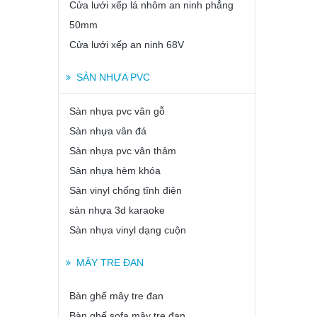
Cửa lưới xếp lá nhôm an ninh phẳng
50mm
Cửa lưới xếp an ninh 68V
SÀN NHỰA PVC
Sàn nhựa pvc vân gỗ
Sàn nhựa vân đá
Sàn nhựa pvc vân thảm
Sàn nhựa hèm khóa
Sàn vinyl chống tĩnh điện
sàn nhựa 3d karaoke
Sàn nhựa vinyl dạng cuộn
MÂY TRE ĐAN
Bàn ghế mây tre đan
Bàn ghế sofa mây tre đan