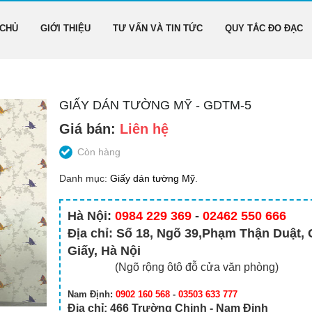
 CHỦ
GIỚI THIỆU
TƯ VẤN VÀ TIN TỨC
QUY TẮC ĐO ĐẠC
GIẤY DÁN TƯỜNG MỸ - GDTM-5
Giá bán:
Liên hệ
Còn hàng
Danh mục:
Giấy dán tường Mỹ
.
Hà Nội:
0984 229 369
-
02462 550 666
Địa chỉ: Số 18, Ngõ 39,Phạm Thận Duật,
Giấy, Hà Nội
(Ngõ rộng ôtô đỗ cửa văn phòng)
Nam Định:
0902 160 568
-
03503 633 777
Địa chỉ: 466 Trường Chinh - Nam Định