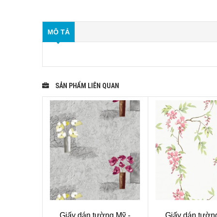
MÔ TẢ
SẢN PHẨM LIÊN QUAN
Giấy dán tường Mỹ -
Giấy dán tườn