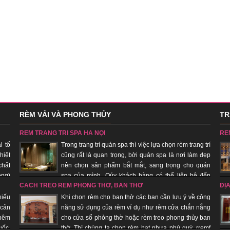
RÈM VẢI VÀ PHONG THỦY
TR
RÈM TRANG TRÍ SPA HÀ NỘI
RÈ
i tổ
Trong trang trí quán spa thì việc lựa chọn rèm trang trí
hiệt
cũng rất là quan trọng, bời quán spa là nơi làm đẹp
chất
nên chọn sản phẩm bắt mắt, sang trọng cho quán
ong)
spa của mình. Qúy khách hàng có thể liên hệ đến
CÁCH TREO RÈM PHÒNG THỜ, BÀN THỜ
ĐỊ
 đơn
công ty chúng tôi để đệp xem, chọn sản phẩm đẹp cho quán của
phú
mình, với đội ngũ nhân viên lâu năm trong trang trí quán spa giúp
âm 
hiếu
Khi chọn rèm cho ban thờ các bạn cần lưu ý về công
quý khách hàng tiết kiệm chi phí, được sử dụng sản phẩm đẹp, rẻ.
 cản
năng sử dụng của rèm ví dụ như rèm cửa chắn nắng
thêm
cho cửa sổ phòng thờ hoặc rèm treo phong thủy ban
uốc,
thờ. Thì chúng ta chọn rèm hạt nhựa phú quý, rremf