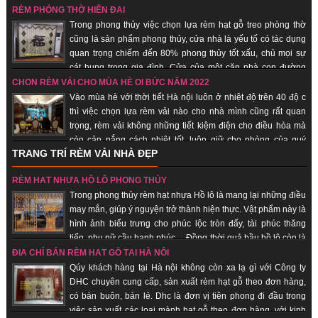
gỗ... những sản phẩm mang lại sự tôn nghiêm, sang trọng, may mắn, tài lộc
RÈM PHÒNG THỜ HIỆN ĐẠI
đến với quý khách hàng.
Trong phong thủy việc chọn lựa rèm hạt gỗ treo phòng thờ
cũng là sản phẩm phong thủy, cửa nhà là yếu tố có tác dụng
quan trọng chiếm đến 80% phong thủy tốt xấu, chủ mọi sự
cát hung trong gia đình. Cửa của một căn nhà con đường
thông dẫn khí từ bên ngoài vào bên trong nhà. Chính vì vậy các loại vật
CHỌN RÈM VẢI CHO MÙA HÈ OI BỨC NĂM 2022
dụng đi kèm, trang trí cho cửa nhà nói chung và rèm hạt gỗ phong thủy là
Vào mùa hè với thời tiết Hà nội luôn ở nhiệt độ trên 40 độ c
những vật phẩm quan trọng giúp gia chủ hút vượng khí, tài vận, đem lại may
thì việc chọn lựa rèm vải nào cho nhà mình cũng rất quan
mắn, bình an.
trọng, rèm vải không những tiết kiệm điện cho điều hòa mà
còn cản nắng cách nhiệt tốt, luôn giữ cho phòng của quý
TRANG TRÍ RÈM VẢI NHÀ ĐẸP
khách hàng luôn mát. Khi ai đó nhìn vào chiếc rèm của của một căn hộ,
người ta sẽ đánh giá được “gu” thẩm mỹ chủ nhân, nói cách khác, rèm vải
RÈM HẠT NHỰA HỒ LÔ PHONG THỦY
sẽ thể hiện cá tính, con người của bạn. Không những thế, những chiếc rèm
Trong phong thủy rèm hạt nhựa Hồ lô là mang lại những điều
vải phù hợp sẽ giúp cho sinh hoạt gia đình thuận tiện, giảm đi được cái
may mắn, giúp ý nguyện trở thành hiện thực. Vật phẩm này là
nắng gắt của mùa hè.
hình ảnh biểu trưng cho phúc lộc tròn đấy, tài phúc thăng
tiến, phụ nữ cầu hạnh phúc… Đồng thời quả bầu hồ lô còn là
biểu trưng cho sự hài hòa âm dương. Nhận sản xuất theo đơn hàng, giao
ĐỊA CHỈ BÁN RÈM HẠT GỖ TẠI HÀ NỘI
hàng nhanh, uy tín.
Qúy khách hàng tại Hà nội không còn xa lạ gì với Công ty
DHC chuyên cung cấp, sản xuất rèm hạt gỗ theo đơn hàng,
có bán buôn, bán lẻ. Dhc là đơn vị tiên phong đi đầu trong
việc sản xuất các loại mành hạt gỗ theo đơn hàng, với kinh