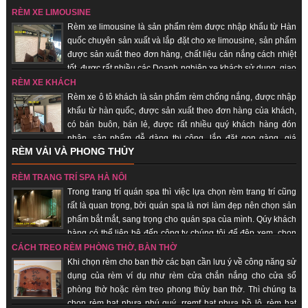
giao hàng nhanh, uy tín, chất lượng, giá thành rẻ.
RÈM XE LIMOUSINE
Rèm xe limousine là sản phẩm rèm được nhập khẩu từ Hàn
quốc chuyên sản xuất và lắp đặt cho xe limousine, sản phẩm
được sản xuất theo đơn hàng, chất liệu cản nắng cách nhiệt
tốt, được rất nhiều các Doanh nghiệp xe khách sử dụng, giao
hàng nhanh, uy tín, chất lượng.
RÈM XE KHÁCH
Rèm xe ô tô khách là sản phẩm rèm chống nắng, được nhập
khẩu từ hàn quốc, được sản xuất theo đơn hàng của khách,
có bán buôn, bán lẻ, được rất nhiều quý khách hàng đón
nhận, sản phẩm dễ dàng thi công, lắp đặt gọn gàng, giá
RÈM VẢI VÀ PHONG THỦY
thành rẻ, giao hàng nhanh, uy tín, chất lượng.
RÈM TRANG TRÍ SPA HÀ NỘI
Trong trang trí quán spa thì việc lựa chọn rèm trang trí cũng
rất là quan trọng, bời quán spa là nơi làm đẹp nên chọn sản
phẩm bắt mắt, sang trọng cho quán spa của mình. Qúy khách
hàng có thể liên hệ đến công ty chúng tôi để đệp xem, chọn
sản phẩm đẹp cho quán của mình, với đội ngũ nhân viên lâu năm trong
CÁCH TREO RÈM PHÒNG THỜ, BÀN THỜ
trang trí quán spa giúp quý khách hàng tiết kiệm chi phí, được sử dụng sản
Khi chọn rèm cho ban thờ các bạn cần lưu ý về công năng sử
phẩm đẹp, rẻ.
dụng của rèm ví dụ như rèm cửa chắn nắng cho cửa sổ
phòng thờ hoặc rèm treo phong thủy ban thờ. Thì chúng ta
chọn rèm hạt nhựa phú quý, rremf hạt nhựa hồ lô, rèm hạt