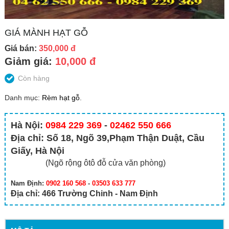
GIÁ MÀNH HẠT GỖ
Giá bán:
350,000 đ
Giảm giá:
10,000 đ
Còn hàng
Danh mục:
Rèm hạt gỗ
.
Hà Nội:
0984 229 369
-
02462 550 666
Địa chỉ: Số 18, Ngõ 39,Phạm Thận Duật, Cầu
Giấy, Hà Nội
(Ngõ rộng ôtô đỗ cửa văn phòng)
Nam Định:
0902 160 568
-
03503 633 777
Địa chỉ: 466 Trường Chinh - Nam Định