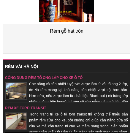
Rèm gỗ hạt tròn
RÈM VẢI HÀ NỘI
CÔNG DỤNG RÈM TỔ ONG LẮP CHO XE Ô TÔ
Che nắng và cản nhiệt tuyệt vời được làm từ vải tổ ong 2 lớp,
do đó rèm mang lại khả năng cản nhiệt vượt trội hơn hẳn.
Hơn nữa, nếu được làm từ chất liệu Black-out ( có tráng lớp
nhôm mỏng bên trong) thì rèm sẽ cản nắng và nhiệt lên đến
100%. Hàng sản xuất theo đơn hàng, giao hàng nhanh, uy tín, chất lượng.
RÈM XE FORD TRANSIT
Trong trang trí xe ô tô ford transit thì không thể thiếu sản
phẩm rèm cửa cho xe, bởi không chỉ giúp cản nắng cửa sổ
của xe mà còn trang trí cho xe thêm sang trọng. Sản phẩm
được nhập khẩu từ Hàn Quốc, hàng sản xuất theo đơn hàng,