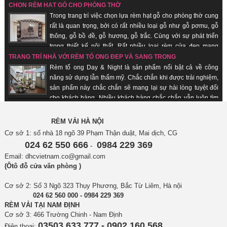
nghiệm trên 18 năm trên thị trường, được rất nhiều khách hàng chọn lựa là
CHỌN RÈM HẠT GỖ CHO PHÒNG THỜ
đơn vị uy tín tại thị trường Hà nội, các tỉnh thành trong cả nước. Không chỉ
Trong trang trí việc chọn lựa rèm hạt gỗ cho phòng thờ cung
mang ý nghĩa truyền thống được gìn giữ từ xưa. Hơn thế nữa, nó có những
rất là quan trọng, bởi có rất nhiều loại gỗ như gỗ pơmu, gỗ
ưu điểm nổi trội mà không loại rèm cửa nào khác có được.
thông, gỗ bồ đề, gỗ hương, gỗ trắc. Cùng với sự phát triển
trong thiết kế nội thất. Rất nhiều loại rèm cửa đẹp mang
phong cách hiện đại và sang trọng ra đời. Dù vậy, rèm cửa bằng gỗ hạt vẫn
TRANG TRÍ NHÀ VỚI RÈM TỔ ONG ĐẸP VÀ SANG TRỌNG
luôn giữ vị trí trong lòng người tiêu dùng. Nó không chỉ mang ý nghĩa truyền
Rèm tổ ong Day & Night là sản phẩm nổi bật cả về công
thống được gìn giữ từ xưa. Hơn thế nữa, nó có những ưu điểm nổi trội,
năng sử dụng lẫn thẩm mỹ. Chắc chắn khi được trải nghiệm,
không loại rèm cửa nào khác có được. Nhận sản xuất theo đơn hàng, giao
sản phẩm này chắc chắn sẽ mang lại sự hài lòng tuyệt đối
hàng nhanh, uy tín.
cho khách hàng. Nhiều khách hàng chắc chắn vẫn luôn tìm
kiếm những chiếc rèm đa năng phù hợp với không gian nhà mình. Đừng
mất thời gian nữa, hãy tham khảo ngay sản phẩm rèm tổ ong Day & Night
RÈM VẢI HÀ NỘI
của DHC. Cùng chúng tôi tìm hiểu thêm về sản phẩm này trong bài viết dưới
Cơ sở 1: số nhà 18 ngõ 39 Phạm Thận duật, Mai dịch, CG
đây nhé!
024 62 550 666
0984 229 369
-
Email: dhcvietnam.co@gmail.com
(Ôtô đỗ cửa văn phòng )
Cơ sở 2: Số 3 Ngõ 323 Thụy Phương, Bắc Từ Liêm, Hà nội
024 62 560 000 - 0984 229 369
RÈM VẢI TẠI NAM ĐỊNH
Cơ sở 3: 466 Trường Chinh - Nam Định
03503 633 777 - 0902 160 568
Điện thoại: